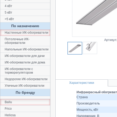
4 кВт
5 кВт
>5 кВт
По назначению
Настенные ИК-обогреватели
Потолочные ИК-
Артикул
обогреватели
Напольные ИК-обогреватели
ИК-обогреватели для дачи
ИК-обогреватели для дома
ИК-обогреватели с
терморегулятором
Недорогие ИК-обогреватели
Характеристики
Уличные ИК-обогреватели
По бренду
Инфракрасный обогревате
Страна
Ballu
Производитель
Frico
Мощность, кВт
Heliosa
Напряжение, В