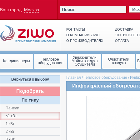
Иск
Ваш город:
Москва
КОНТАКТЫ
ДОСТАВКА
О КОМПАНИИ ZIWO
100 ПУНКТОВ
О ПРОИЗВОДИТЕЛЯХ
ОПЛАТА
Увлажнители
Тепловое
Очистители
Кондиционеры
Мойки воздуха
В
оборудование
воздуха
Осушители
Главная
/
Тепловое оборудование
/
Инфр
Вернуться к выбору
Инфракрасный обогревател
Подобрать
По типу
Панели
<1 кВт
1 кВт
2 кВт
3 кВт