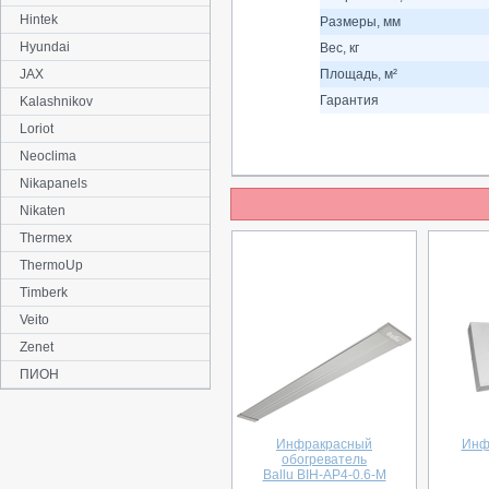
Hintek
Размеры, мм
Hyundai
Вес, кг
JAX
Площадь, м²
Гарантия
Kalashnikov
Loriot
Neoclima
Nikapanels
Nikaten
Thermex
ThermoUp
Timberk
Veito
Zenet
ПИОН
Инфракрасный
Инф
обогреватель
Ballu BIH-AP4-0.6-M