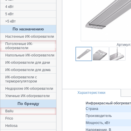
4 кВт
5 кВт
>5 кВт
По назначению
Настенные ИК-обогреватели
Потолочные ИК-
Артикул
обогреватели
Напольные ИК-обогреватели
ИК-обогреватели для дачи
ИК-обогреватели для дома
ИК-обогреватели с
терморегулятором
Недорогие ИК-обогреватели
Характеристики
Уличные ИК-обогреватели
По бренду
Инфракрасный обогревате
Страна
Ballu
Производитель
Frico
Мощность, кВт
Heliosa
Напряжение, В