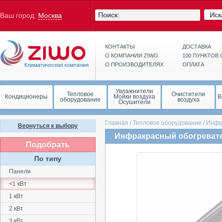
Иск
Ваш город:
Москва
КОНТАКТЫ
ДОСТАВКА
О КОМПАНИИ ZIWO
100 ПУНКТОВ
О ПРОИЗВОДИТЕЛЯХ
ОПЛАТА
Увлажнители
Тепловое
Очистители
Кондиционеры
Мойки воздуха
В
оборудование
воздуха
Осушители
Главная
/
Тепловое оборудование
/
Инфр
Вернуться к выбору
Инфракрасный обогревател
Подобрать
По типу
Панели
<1 кВт
1 кВт
2 кВт
3 кВт