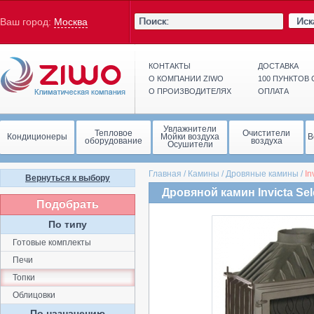
Иск
Ваш город:
Москва
КОНТАКТЫ
ДОСТАВКА
О КОМПАНИИ ZIWO
100 ПУНКТОВ
О ПРОИЗВОДИТЕЛЯХ
ОПЛАТА
Увлажнители
Тепловое
Очистители
Кондиционеры
Мойки воздуха
В
оборудование
воздуха
Осушители
Главная
/
Камины
/
Дровяные камины
/
In
Вернуться к выбору
Дровяной камин Invicta Se
Подобрать
По типу
Готовые комплекты
Печи
Топки
Облицовки
По назначению