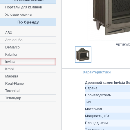
Порталы для каминов
Угловые камины
По бренду
ABX
Arte del Sol
Артикул
DeMarco
Fabrilor
Invicta
Kratki
Характеристики
MadeIra
Дровяной камин Invicta S
Real-Flame
Страна
Technical
Производитель
Теплодар
Тип
Материал
Мощность, кВт
Площадь кв.м.