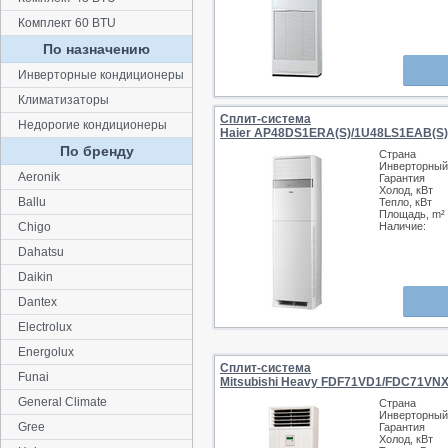
Комплект 60 BTU
По назначению
Инверторные кондиционеры
Климатизаторы
Сплит-система
Недорогие кондиционеры
Haier AP48DS1ERA(S)/1U48LS1EAB(S)
По бренду
Страна
Инверторный
Aeronik
Гарантия
Холод, кВт
Ballu
Тепло, кВт
Площадь, m²
Chigo
Наличие:
Dahatsu
Daikin
Dantex
Electrolux
Energolux
Сплит-система
Funai
Mitsubishi Heavy FDF71VD1/FDC71VN
General Climate
Страна
Инверторный
Gree
Гарантия
Холод, кВт