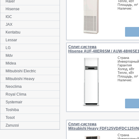
Haier
Тепло, кВт
Площадь, m²
Наличие:
Hisense
IGC
JAX
Kentatsu
Lessar
Сплит-система
LG
Hisense AUF-48ER6SM / AUW-48H6SE
Mdv
Страна
Инверторный
Midea
Гарантия
Холод, кВт
Mitsubishi Electric
Тепло, кВт
Площадь, m²
Mitsubishi Heavy
Наличие:
Neoclima
Royal Clima
Systemair
Toshiba
Tosot
Сплит-система
Zanussi
Mitsubishi Heavy FDF125VD/FDC125V
Страна
Инверторный