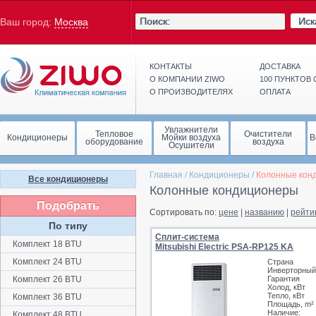
Иск
Ваш город:
Москва
КОНТАКТЫ
ДОСТАВКА
О КОМПАНИИ ZIWO
100 ПУНКТОВ
О ПРОИЗВОДИТЕЛЯХ
ОПЛАТА
Увлажнители
Тепловое
Очистители
Кондиционеры
Мойки воздуха
В
оборудование
воздуха
Осушители
Главная
/
Кондиционеры
/
Колонные кон
Все кондиционеры
Колонные кондиционеры
Подобрать
Сортировать по:
цене
|
названию
|
рейти
По типу
Сплит-система
Комплект 18 BTU
Mitsubishi Electric PSA-RP125 KA
Комплект 24 BTU
Страна
Инверторный
Комплект 26 BTU
Гарантия
Холод, кВт
Тепло, кВт
Комплект 36 BTU
Площадь, m²
Наличие:
Комплект 48 BTU