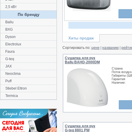
2,5 кВт
По бренду
Ballu
BXG
Dyson
Хиты продаж
Electrolux
Сортировать по:
цене
|
названию
|
рейти
Faura
Сушилка для рук
G-teq
Ballu BAHD-2000DM
JAX
Страна
Поток воздух
Neoclima
Габариты (Ш
Гарантия
Puff
Наличие:
Stiebel Eltron
Termica
Сушилка для рук
G-teq 8801 PW