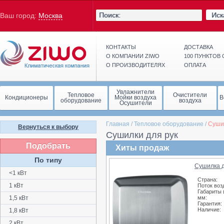
Иск
Ваш город:
Москва
КОНТАКТЫ
ДОСТАВКА
О КОМПАНИИ ZIWO
100 ПУНКТОВ
О ПРОИЗВОДИТЕЛЯХ
ОПЛАТА
Увлажнители
Тепловое
Очистители
Кондиционеры
Мойки воздуха
В
оборудование
воздуха
Осушители
Главная
/
Тепловое оборудование
/
Сушил
Вернуться к выбору
Сушилки для рук
Подобрать
Хиты продаж
По типу
Сушилка д
<1 кВт
Страна:
1 кВт
Поток воз
Габариты 
1,5 кВт
мм:
Гарантия:
Наличие:
1,8 кВт
2 кВт