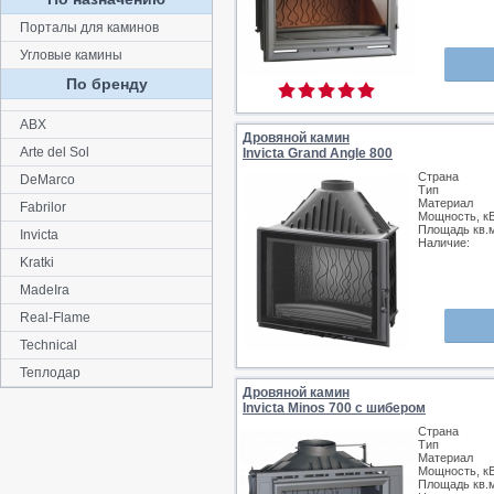
Порталы для каминов
Угловые камины
По бренду
ABX
Дровяной камин
Arte del Sol
Invicta Grand Angle 800
Страна
DeMarco
Тип
Материал
Fabrilor
Мощность, к
Площадь кв.
Invicta
Наличие:
Kratki
MadeIra
Real-Flame
Technical
Теплодар
Дровяной камин
Invicta Minos 700 с шибером
Страна
Тип
Материал
Мощность, к
Площадь кв.