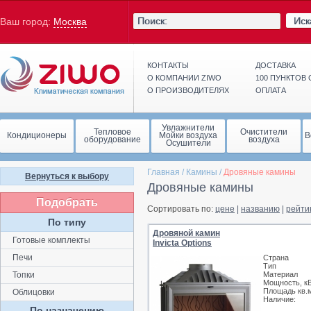
Иск
Ваш город:
Москва
КОНТАКТЫ
ДОСТАВКА
О КОМПАНИИ ZIWO
100 ПУНКТОВ
О ПРОИЗВОДИТЕЛЯХ
ОПЛАТА
Увлажнители
Тепловое
Очистители
Кондиционеры
Мойки воздуха
В
оборудование
воздуха
Осушители
Главная
/
Камины
/
Дровяные камины
Вернуться к выбору
Дровяные камины
Подобрать
Сортировать по:
цене
|
названию
|
рейти
По типу
Дровяной камин
Готовые комплекты
Invicta Options
Печи
Страна
Тип
Топки
Материал
Мощность, к
Площадь кв.
Облицовки
Наличие:
По назначению