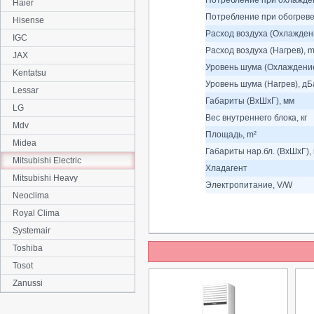
Потребление при охлажден
Haier
Потребление при обогреве
Hisense
Расход воздуха (Охлаждени
IGC
Расход воздуха (Нагрев), m
JAX
Уровень шума (Охлаждение
Kentatsu
Уровень шума (Нагрев), дБ
Lessar
Габариты (ВхШхГ), мм
LG
Вес внутреннего блока, кг
Mdv
Площадь, m²
Midea
Габариты нар.бл. (ВхШхГ),
Mitsubishi Electric
Хладагент
Mitsubishi Heavy
Электропитание, V/W
Neoclima
Royal Clima
Systemair
Toshiba
Tosot
Zanussi