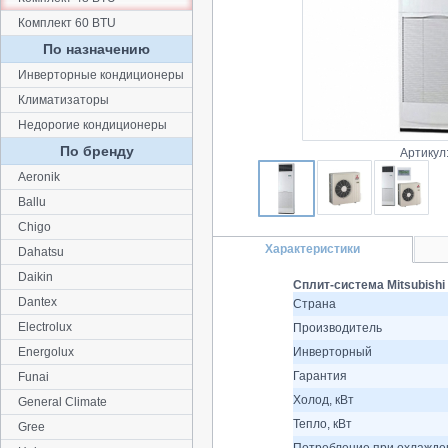
Комплект 60 BTU
По назначению
Инверторные кондиционеры
Климатизаторы
Недорогие кондиционеры
По бренду
Артикул
Aeronik
Ballu
Chigo
Характеристики
Dahatsu
Daikin
Сплит-система Mitsubishi
Dantex
Страна
Electrolux
Производитель
Energolux
Инверторный
Гарантия
Funai
Холод, кВт
General Climate
Тепло, кВт
Gree