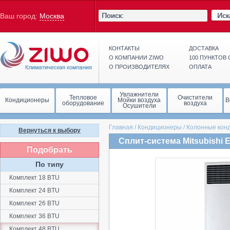
Иск
Ваш город:
Москва
КОНТАКТЫ
ДОСТАВКА
О КОМПАНИИ ZIWO
100 ПУНКТОВ
О ПРОИЗВОДИТЕЛЯХ
ОПЛАТА
Увлажнители
Тепловое
Очистители
Кондиционеры
Мойки воздуха
В
оборудование
воздуха
Осушители
Главная
/
Кондиционеры
/
Колонные кон
Вернуться к выбору
Сплит-система Mitsubishi 
Подобрать
По типу
Комплект 18 BTU
Комплект 24 BTU
Комплект 26 BTU
Комплект 36 BTU
Комплект 48 BTU