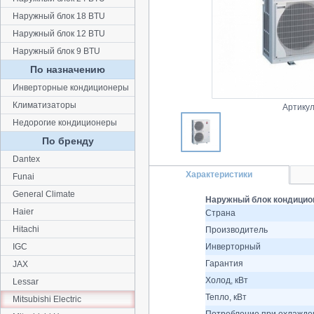
Наружный блок 18 BTU
Наружный блок 12 BTU
Наружный блок 9 BTU
По назначению
Инверторные кондиционеры
Климатизаторы
Артикул
Недорогие кондиционеры
По бренду
Dantex
Характеристики
Funai
General Climate
Наружный блок кондицион
Haier
Страна
Hitachi
Производитель
IGC
Инверторный
Гарантия
JAX
Холод, кВт
Lessar
Тепло, кВт
Mitsubishi Electric