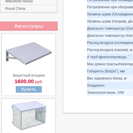
Потребление при охлажден
Mitsubishi Heavy
Потребление при обогреве
Royal Clima
Уровень шума (Охлаждение
Уровень шума (Нагрев), дБ
Аксессуары
Диапазон температур (Охл
Диапазон температур (Нагр
Расход воздуха (охлаждение
Расход воздуха (нагрев), м.
d труб фреонопровода, ´´
Max длина трассы/перепад
Габариты (ВхШхГ), мм
Зищитный козырек
Вес наружнего блока, кг
1600.00
руб.
Хладагент
Купить
Электропитание, V/W