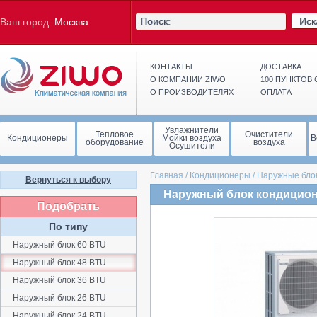
Иск
Ваш город:
Москва
КОНТАКТЫ
ДОСТАВКА
О КОМПАНИИ ZIWO
100 ПУНКТОВ
О ПРОИЗВОДИТЕЛЯХ
ОПЛАТА
Увлажнители
Тепловое
Очистители
Кондиционеры
Мойки воздуха
В
оборудование
воздуха
Осушители
Главная
/
Кондиционеры
/
Наружные бло
Вернуться к выбору
Наружный блок кондиционе
Подобрать
По типу
Наружный блок 60 BTU
Наружный блок 48 BTU
Наружный блок 36 BTU
Наружный блок 26 BTU
Наружный блок 24 BTU