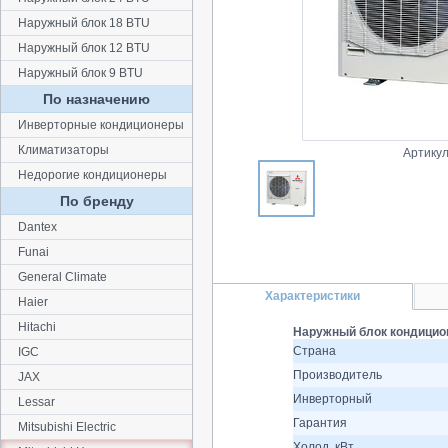
Наружный блок 18 BTU
Наружный блок 12 BTU
Наружный блок 9 BTU
По назначению
Инверторные кондиционеры
Климатизаторы
Артикул
Недорогие кондиционеры
По бренду
Dantex
Funai
General Climate
Характеристики
Haier
Hitachi
Наружный блок кондицион
Страна
IGC
Производитель
JAX
Инверторный
Lessar
Гарантия
Mitsubishi Electric
Холод, кВт