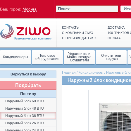
Иск
Ваш город:
Москва
КОНТАКТЫ
ДОСТАВКА
О КОМПАНИИ ZIWO
100 ПУНКТОВ
О ПРОИЗВОДИТЕЛЯХ
ОПЛАТА
Увлажнители
Тепловое
Очистители
Кондиционеры
Мойки воздуха
В
оборудование
воздуха
Осушители
Главная
/
Кондиционеры
/
Наружные бло
Вернуться к выбору
Наружный блок кондицион
Подобрать
По типу
Наружный блок 60 BTU
Наружный блок 48 BTU
Наружный блок 36 BTU
Наружный блок 26 BTU
Наружный блок 24 BTU