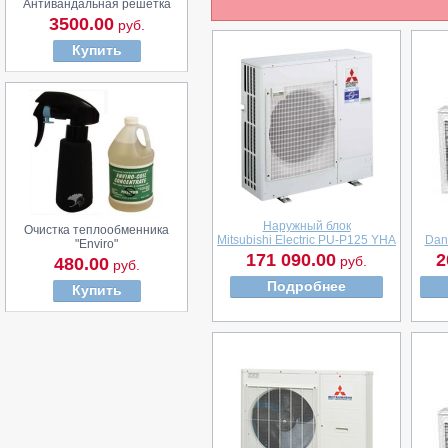
Антивандальная решетка
3500.00
руб.
Купить
Наружный блок
Очистка теплообменника
Mitsubishi Electric PU-P125 YHA
Dan
"Enviro"
171 090.00
2
руб.
480.00
руб.
Подробнее
Купить