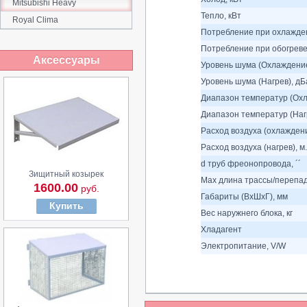
Mitsubishi Heavy
Тепло, кВт
Royal Clima
Потребление при охлажден
Потребление при обогреве
Аксессуары
Уровень шума (Охлаждение
Уровень шума (Нагрев), дБ
Диапазон температур (Охл
Диапазон температур (Нагр
Расход воздуха (охлаждение
Расход воздуха (нагрев), м.
d труб фреонопровода, ´´
Зищитный козырек
Max длина трассы/перепад
1600.00
руб.
Габариты (ВхШхГ), мм
Купить
Вес наружнего блока, кг
Хладагент
Электропитание, V/W