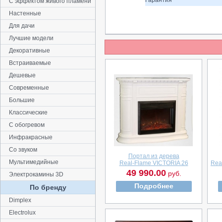
Гарантия
С эффектом живого пламени
Настенные
Для дачи
Лучшие модели
Декоративные
Встраиваемые
Дешевые
Современные
Большие
Классические
С обогревом
Инфракрасные
Со звуком
Портал из дерева
Мультимедийные
Real-Flame VICTORIA 26
Rea
49 990.00
руб.
Электрокамины 3D
Подробнее
По бренду
Dimplex
Electrolux