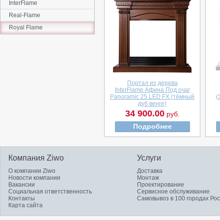
InterFlame
Real-Flame
Royal Flame
Портал из дерева
InterFlame Афина Под очаг
Panoramic 25 LED FX (тёмный
(
дуб венге)
34 900.00
руб.
Подробнее
Компания Ziwo
Услуги
О компании Ziwo
Доставка
Новости компании
Монтаж
Вакансии
Проектирование
Социальная ответственность
Сервисное обслуживание
Контакты
Самовывоз в 100 городах Ро
Карта сайта