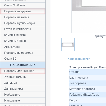
Очаги Optiflame
Порталы из дерева
Порталы из камня
Порталы мультимедиа
Готовые комплекты
Камины Multifire
Артикул
Каминные Печи
Аксессуары
Порталы из мрамора
Очаги 3D
Характеристики
По назначению
Электрокамин Royal Flame
Порталы для каминов
Страна
Угловые камины
Цвет портала
Для дома
Тип портала
Для квартиры
Материал портала
Небольшие
Габариты (ВхШхГ), мм
Вес, кг
Напольные