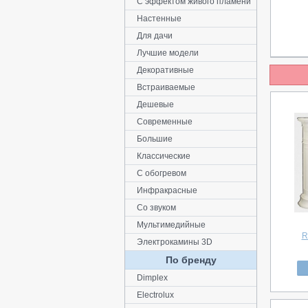
С эффектом живого пламени
Настенные
Для дачи
Лучшие модели
Декоративные
Встраиваемые
Дешевые
Современные
Большие
Классические
С обогревом
Инфракрасные
Со звуком
Мультимедийные
R
Электрокамины 3D
По бренду
Dimplex
Electrolux