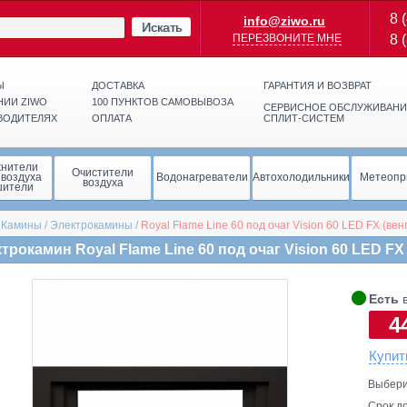
8 
info@ziwo.ru
Искать
ПЕРЕЗВОНИТЕ МНЕ
8 
Ы
ДОСТАВКА
ГАРАНТИЯ И ВОЗВРАТ
НИИ ZIWO
100 ПУНКТОВ САМОВЫВОЗА
СЕРВИСНОЕ ОБСЛУЖИВАНИ
ВОДИТЕЛЯХ
ОПЛАТА
СПЛИТ-СИСТЕМ
жнители
Очистители
 воздуха
Водонагреватели
Автохолодильники
Метеопр
воздуха
шители
/
Камины
/
Электрокамины
/
Royal Flame
Line 60 под очаг Vision 60 LED FX (ве
трокамин Royal Flame Line 60 под очаг Vision 60 LED FX
ва))
🞄
Есть
в
4
Купит
Выбери
Срок до