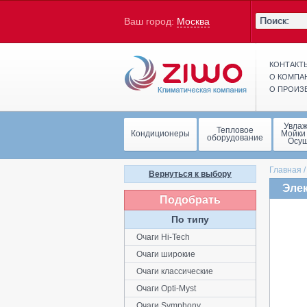
Ваш город:
Москва
КОНТАКТ
О КОМПА
О ПРОИЗ
Увла
Тепловое
Кондиционеры
Мойки
оборудование
Осу
Главная
Вернуться к выбору
Элек
Подобрать
дере
По типу
Очаги Hi-Tech
Очаги широкие
Очаги классические
Очаги Opti-Myst
Очаги Symphony