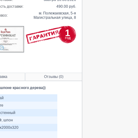
сть доставки:
490.00 руб.
м. Полежаевская, 5-я
воз:
Магистральная улица, 8
1
ГОД
авка
Отзывы (0)
а шпоне красного дерева))
ай
ге
стенный
, шпон
х2000х320