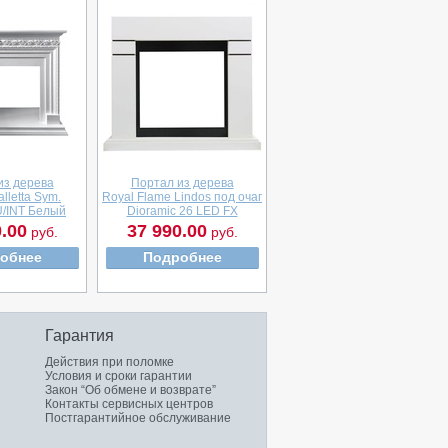
из дерева
Портал из дерева
lletta Sym.
Royal Flame Lindos под очаг
/INT Белый
Dioramic 26 LED FX
.00
37 990.00
руб.
руб.
обнее
Подробнее
Гарантия
Действия при поломке
Условия и сроки гарантии
Закон “Об обмене и возврате”
Контакты сервисных центров
Постгарантийное обслуживание