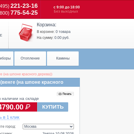
221-23-16
(495)
c 9:00 до 18:00
775-54-25
Без выходных
(800)
Корзина:
В корзине:
0 товара
Е
На сумму:
0.00 руб.
иборы
Отопление
Камины
нге (на шпоне красного дерева))
 (венге (на шпоне красного
 наличии на складе
4790.00
КУПИТЬ
ь в 1 клик
те город:
ставки:
Завтра 10.08.2026