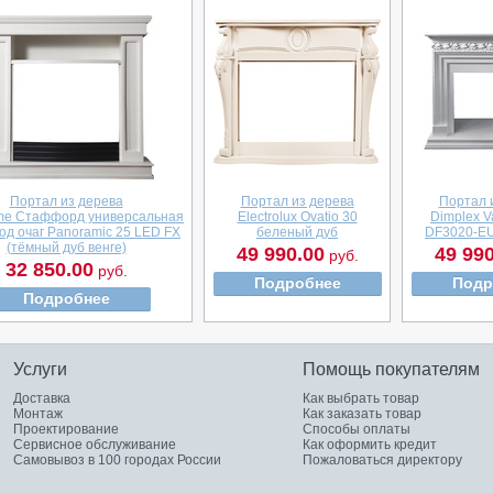
Портал из дерева
Портал из дерева
Портал 
ame Стаффорд универсальная
Electrolux Ovatio 30
Dimplex Va
од очаг Panoramic 25 LED FX
беленый дуб
DF3020-EU
(тёмный дуб венге)
49 990.00
49 990
руб.
32 850.00
руб.
Подробнее
Подр
Подробнее
Услуги
Помощь покупателям
Доставка
Как выбрать товар
Монтаж
Как заказать товар
Проектирование
Способы оплаты
Сервисное обслуживание
Как оформить кредит
Самовывоз в 100 городах России
Пожаловаться директору