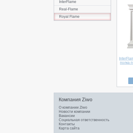
InterFlame
Real-Flame
Royal Flame
InterFl
полка п
Компания Ziwo
О компании Ziwo
Новости компании
Вакансии
Социальная ответственность
Контакты
Карта сайта