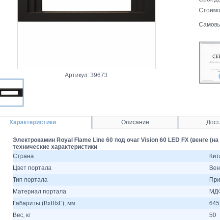
Стоимо
Самовы
Артикул: 39673
Характеристики
Описание
Дост
Электрокамин Royal Flame Line 60 под очаг Vision 60 LED FX (венге (н
технические характеристики
Страна
Кит
Цвет портала
Вен
Тип портала
При
Материал портала
МДФ
Габариты (ВхШхГ), мм
645
Вес, кг
50