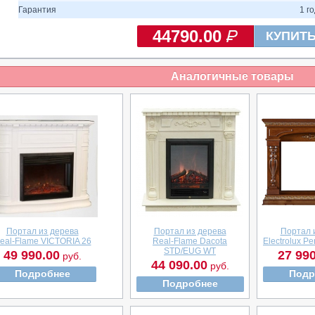
Гарантия
1 г
44790.00
КУПИТ
Аналогичные товары
Портал из дерева
Портал из дерева
Портал 
eal-Flame VICTORIA 26
Real-Flame Dacota
Electrolux Pe
STD/EUG WT
49 990.00
27 990
руб.
44 090.00
руб.
Подробнее
Подр
Подробнее