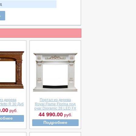
од
Ь
из дерева
Портал из дерева
rfetto R 30 Дуб
Royal Flame Florina под
очаг Dioramic 28 LED FX
.00
руб.
44 990.00
руб.
обнее
Подробнее