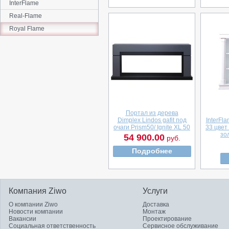
InterFlame
Real-Flame
Royal Flame
Портал из дерева
Dimplex Lindos gafit под
InterFl
очаги Prism50/ Ignite XL 50
33 цвет
зо
54 900.00
руб.
Подробнее
Компания Ziwo
Услуги
О компании Ziwo
Доставка
Новости компании
Монтаж
Вакансии
Проектирование
Социальная ответственность
Сервисное обслуживание