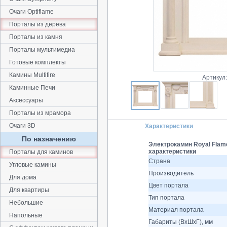
Очаги Optiflame
Порталы из дерева
Порталы из камня
Порталы мультимедиа
Готовые комплекты
Камины Multifire
Артикул
Каминные Печи
Аксессуары
Порталы из мрамора
Очаги 3D
Характеристики
По назначению
Электрокамин Royal Flame
характеристики
Порталы для каминов
Страна
Угловые камины
Производитель
Для дома
Цвет портала
Для квартиры
Тип портала
Небольшие
Материал портала
Напольные
Габариты (ВхШхГ), мм