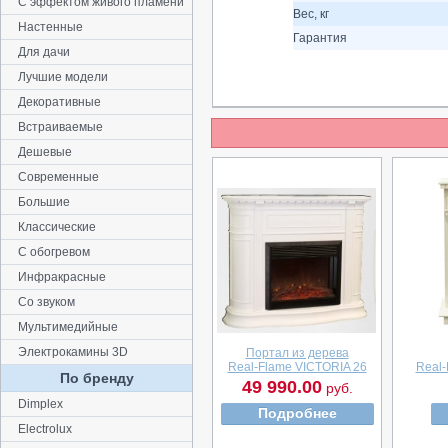
С эффектом живого пламени
Вес, кг
Настенные
Гарантия
Для дачи
Лучшие модели
Декоративные
Встраиваемые
Дешевые
Современные
Большие
Классические
С обогревом
Инфракрасные
Со звуком
Мультимедийные
Электрокамины 3D
Портал из дерева
Real-Flame VICTORIA 26
Real
По бренду
49 990.00
руб.
Dimplex
Подробнее
Electrolux