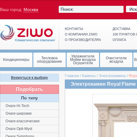
Иск
Ваш город:
Москва
КОНТАКТЫ
ДОСТАВКА
О КОМПАНИИ ZIWO
100 ПУНКТОВ
О ПРОИЗВОДИТЕЛЯХ
ОПЛАТА
Увлажнители
Тепловое
Очистители
Кондиционеры
Мойки воздуха
В
оборудование
воздуха
Осушители
Главная
/
Камины
/
Электрокамины
/
Roya
Вернуться к выбору
Электрокамин Royal Flame 
Подобрать
По типу
Очаги Hi-Tech
Очаги широкие
Очаги классические
Очаги Opti-Myst
Очаги Symphony