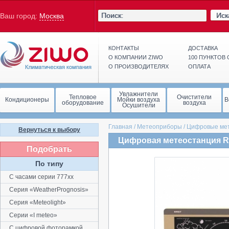
Иск
Ваш город:
Москва
КОНТАКТЫ
ДОСТАВКА
О КОМПАНИИ ZIWO
100 ПУНКТОВ
О ПРОИЗВОДИТЕЛЯХ
ОПЛАТА
Увлажнители
Тепловое
Очистители
Кондиционеры
Мойки воздуха
В
оборудование
воздуха
Осушители
Главная
/
Метеоприборы
/
Цифровые ме
Вернуться к выбору
Цифровая метеостанция Rs
Подобрать
По типу
С чacaми cepии 777хх
Серия «WeatherPrognosis»
Серия «Meteolight»
Серии «I meteo»
С цифровой фоторамкой