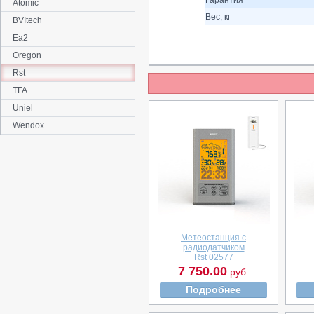
Гарантия
Atomic
Вес, кг
BVItech
Ea2
Oregon
Rst
TFA
Uniel
Wendox
Метеостанция с
радиодатчиком
Rst 02577
7 750.00
руб.
Подробнее