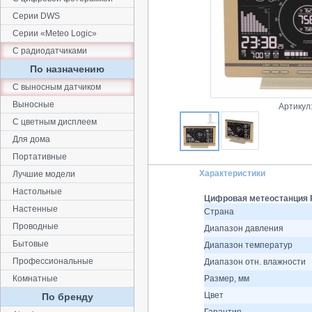
Серии DWS
Серии «Meteo Logic»
С paдиoдaтчикaми
По назначению
С выносным датчиком
Выносные
Артикул
С цветным дисплеем
Для дома
Портативные
Характеристики
Лучшие модели
Настольные
Цифровая метеостанция R
Настенные
Страна
Проводные
Диапазон давления
Бытовые
Диапазон температур
Профессиональные
Диапазон отн. влажности
Комнатные
Размер, мм
Цвет
По бренду