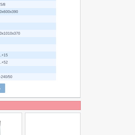
 5/8
0x600x390
0x1010x370
..+15
..+52
2
-240/50
Ь