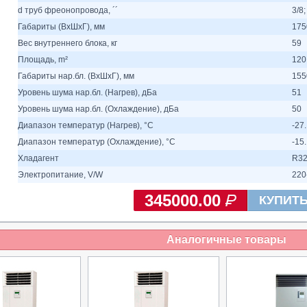
d труб фреонопровода, ´´
3/8;
Габариты (ВхШхГ), мм
175
Вес внутреннего блока, кг
59
Площадь, m²
120
Габариты нар.бл. (ВхШхГ), мм
155
Уровень шума нар.бл. (Нагрев), дБа
51
Уровень шума нар.бл. (Охлаждение), дБа
50
Диапазон температур (Нагрев), °C
-27.
Диапазон температур (Охлаждение), °C
-15.
Хладагент
R3
Электропитание, V/W
220
345000.00
КУПИТ
Аналогичные товары