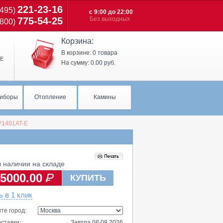
221-23-16
(495)
с 9:00 до 22:00
775-54-25
Без выходных
(800)
Корзина:
В корзине:
0 товара
Е
На сумму:
0.00 руб.
иборы
Отопление
Камины
P1401AT-E
 наличии на складе
5000.00
КУПИТЬ
ь в 1 клик
те город:
ставки:
Завтра 08.08.2026