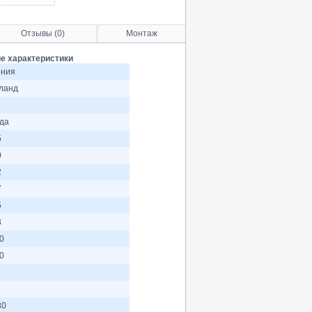
Отзывы (0)
Монтаж
е характеристики
ния
ланд
ода
5
0
2
7
5
3
0
0
30