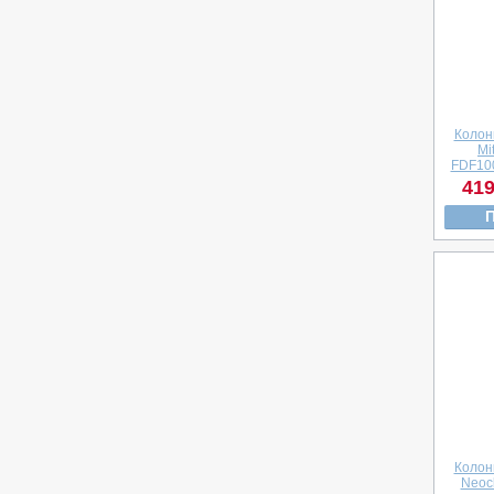
Колон
Mi
FDF10
419
Колон
Neoc