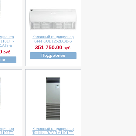
иционер
Колонный кондиционер
M1101FT-
Gree GUD125ZD1/B-S
1AT8-E
351 750.00
руб.
0
руб.
Подробнее
ее
иционер
Колонный кондиционер
M1101FT-
Toshiba RAV-RM1101FT-