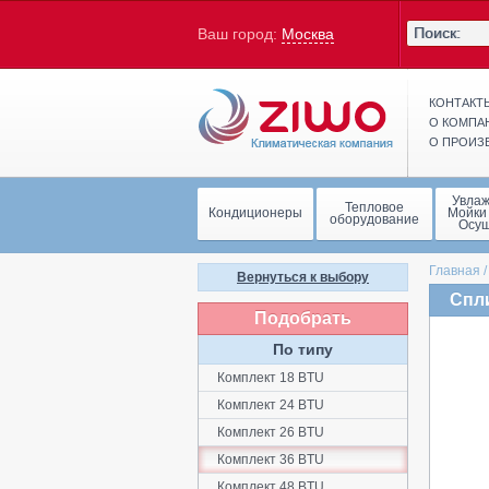
Ваш город:
Москва
КОНТАКТ
О КОМПА
О ПРОИЗ
Увла
Тепловое
Кондиционеры
Мойки
оборудование
Осу
Главная
Вернуться к выбору
Спл
Подобрать
По типу
Комплект 18 BTU
Комплект 24 BTU
Комплект 26 BTU
Комплект 36 BTU
Комплект 48 BTU