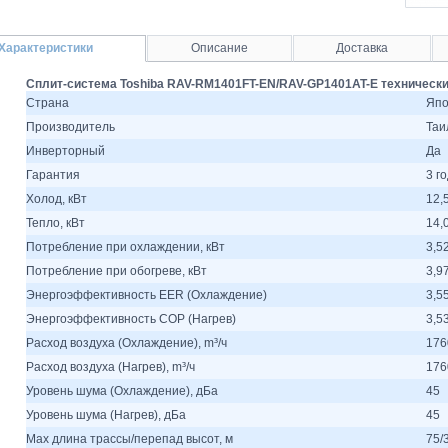
Характеристики
Описание
Доставка
Сплит-система Toshiba RAV-RM1401FT-EN/RAV-GP1401AT-E технически
Страна
Япо
Производитель
Таи
Инверторный
Да
Гарантия
3 г
Холод, кВт
12,
Тепло, кВт
14,
Потребление при охлаждении, кВт
3,5
Потребление при обогреве, кВт
3,9
Энергоэффективность EER (Охлаждение)
3,5
Энергоэффективность COP (Нагрев)
3,5
Расход воздуха (Охлаждение), m³/ч
176
Расход воздуха (Нагрев), m³/ч
176
Уровень шума (Охлаждение), дБа
45
Уровень шума (Нагрев), дБа
45
Max длина трассы/перепад высот, м
75/