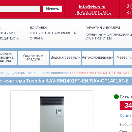
8 
info@ziwo.ru
Искать
ПЕРЕЗВОНИТЕ МНЕ
8 
Ы
ДОСТАВКА
ГАРАНТИЯ И ВОЗВРАТ
НИИ ZIWO
100 ПУНКТОВ САМОВЫВОЗА
СЕРВИСНОЕ ОБСЛУЖИВАНИ
ВОДИТЕЛЯХ
ОПЛАТА
СПЛИТ-СИСТЕМ
жнители
Очистители
 воздуха
Водонагреватели
Автохолодильники
Метеопр
воздуха
шители
/
Кондиционеры
/
Колонные кондиционеры
/
Toshiba
RAV-RM1401FT-EN/RAV-G
ит-система Toshiba RAV-RM1401FT-EN/RAV-GP1401AT-E
🞄
Есть
в
34
Купит
Выбери
Срок до