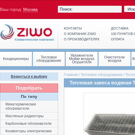
Иск
Ваш город:
Москва
КОНТАКТЫ
ДОСТАВКА
О КОМПАНИИ ZIWO
100 ПУНКТОВ
О ПРОИЗВОДИТЕЛЯХ
ОПЛАТА
Увлажнители
Тепловое
Очистители
Кондиционеры
Мойки воздуха
В
оборудование
воздуха
Осушители
Главная
/
Тепловое оборудование
/
Тепл
Вернуться к выбору
Тепловая завеса водяная T
Подобрать
По типу
Микатермические
обогреватели
Масляные радиаторы
Карбоновые обогреватели
Конвекторы электрические