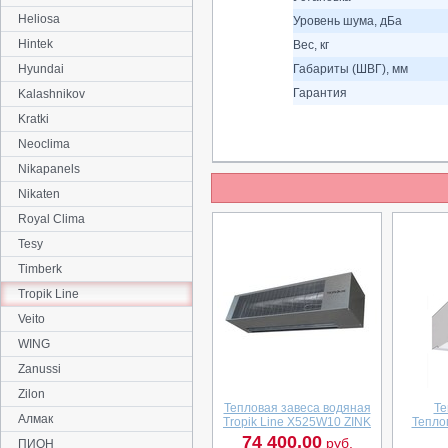
Heliosa
Уровень шума, дБа
Hintek
Вес, кг
Hyundai
Габариты (ШВГ), мм
Гарантия
Kalashnikov
Kratki
Neoclima
Nikapanels
Nikaten
Royal Clima
Tesy
Timberk
Tropik Line
Veito
WING
Zanussi
Zilon
Тепловая завеса водяная
Те
Алмак
Tropik Line X525W10 ZINK
Тепло
74 400.00
руб.
ПИОН