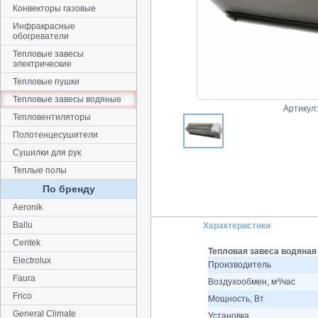
Конвекторы газовые
Инфракрасные
обогреватели
Тепловые завесы
электрические
Тепловые пушки
Тепловые завесы водяные
Артикул
Тепловентиляторы
Полотенцесушители
Сушилки для рук
Теплые полы
По бренду
Aeronik
Ballu
Характеристики
Centek
Тепловая завеса водяная 
Electrolux
Производитель
Faura
Воздухообмен, м³/час
Frico
Мощность, Вт
General Climate
Установка