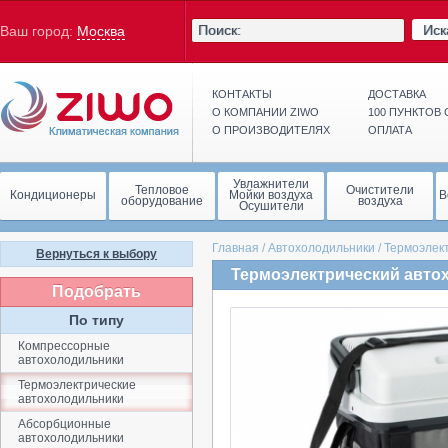
Иск
Ваш город:
Москва
КОНТАКТЫ
ДОСТАВКА
О КОМПАНИИ ZIWO
100 ПУНКТОВ
О ПРОИЗВОДИТЕЛЯХ
ОПЛАТА
Увлажнители
Тепловое
Очистители
Кондиционеры
Мойки воздуха
В
оборудование
воздуха
Осушители
Главная
/
Автохолодильники
/
Термоэлек
Вернуться к выбору
Термоэлектрический авто
Подобрать
По типу
Компрессорные
автохолодильники
Термоэлектрические
автохолодильники
Абсорбционные
автохолодильники