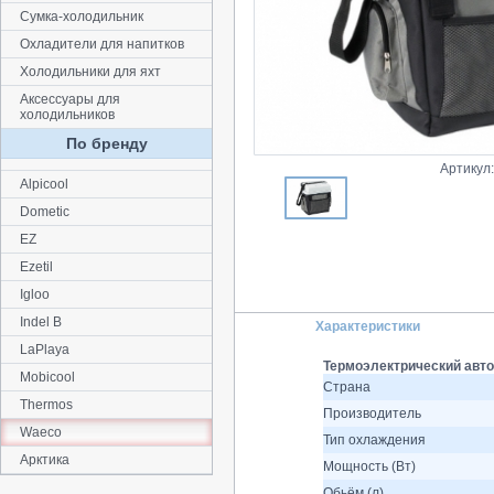
Сумка-холодильник
Охладители для напитков
Холодильники для яхт
Аксессуары для
холодильников
По бренду
Артикул
Alpicool
Dometic
EZ
Ezetil
Igloo
Indel B
Характеристики
LaPlaya
Термоэлектрический авто
Mobicool
Страна
Thermos
Производитель
Waeco
Тип охлаждения
Арктика
Мощность (Вт)
Обьём (л)