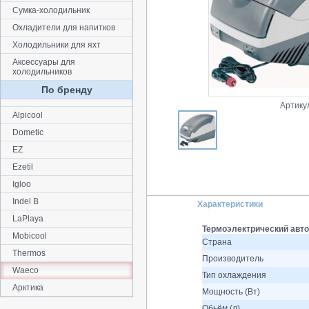
Сумка-холодильник
Охладители для напитков
Холодильники для яхт
Аксессуары для
холодильников
По бренду
Артику
Alpicool
Dometic
EZ
Ezetil
Igloo
Indel B
Характеристики
LaPlaya
Термоэлектрический авто
Mobicool
Страна
Thermos
Производитель
Waeco
Тип охлаждения
Арктика
Мощность (Вт)
Обьём (л)