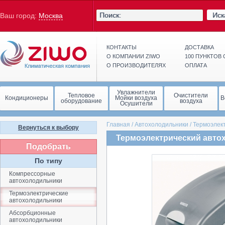
Иск
Ваш город:
Москва
КОНТАКТЫ
ДОСТАВКА
О КОМПАНИИ ZIWO
100 ПУНКТОВ
О ПРОИЗВОДИТЕЛЯХ
ОПЛАТА
Увлажнители
Тепловое
Очистители
Кондиционеры
Мойки воздуха
В
оборудование
воздуха
Осушители
Главная
/
Автохолодильники
/
Термоэлек
Вернуться к выбору
Термоэлектрический авто
Подобрать
По типу
Компрессорные
автохолодильники
Термоэлектрические
автохолодильники
Абсорбционные
автохолодильники