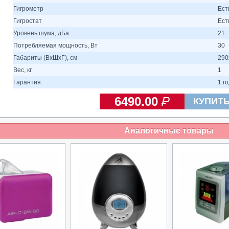
Гигрометр
Ест
Гигростат
Ест
Уровень шума, дБа
21
Потребляемая мощность, Вт
30
Габариты (ВхШхГ), см
290
Вес, кг
1
Гарантия
1 г
6490.00
КУПИТ
Аналогичные товары