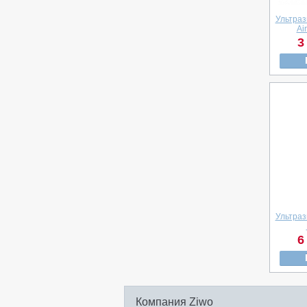
Ультраз
Ai
3
Ультраз
6
Компания Ziwo