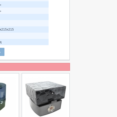
ь
ь
х215х215
од
Ь