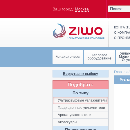
Ваш город:
Москва
КОНТАКТ
О КОМПА
О ПРОИЗ
Увла
Тепловое
Кондиционеры
Мойки
оборудование
Осу
Главная
Вернуться к выбору
Увла
Подобрать
По типу
Ультразвуковые увлажнители
Традиционные увлажнители
Арома-увлажнители
Аксессуары
По назначению