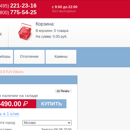
221-23-16
(495)
с 9:00 до 22:00
775-54-25
Без выходных
(800)
Корзина:
В корзине:
0 товара
Е
На сумму:
0.00 руб.
иборы
Отопление
Камины
.0 ETUV Albero
 наличии на складе
6490.00
КУПИТЬ
ь в 1 клик
те город:
оставки:
Завтра 08.08.2026