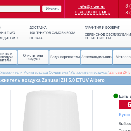
8 
info@ziwo.ru
Искать
ПЕРЕЗВОНИТЕ МНЕ
8 
Ы
ДОСТАВКА
ГАРАНТИЯ И ВОЗВРАТ
НИИ ZIWO
100 ПУНКТОВ САМОВЫВОЗА
СЕРВИСНОЕ ОБСЛУЖИВАНИ
ВОДИТЕЛЯХ
ОПЛАТА
СПЛИТ-СИСТЕМ
жнители
Очистители
 воздуха
Водонагреватели
Автохолодильники
Метеопр
воздуха
шители
/
Увлажнители Мойки воздуха Осушители
/
Увлажнители воздуха
/
Zanussi
ZH 5
жнитель воздуха Zanussi ZH 5.0 ETUV Albero
🞄
Есть
в
Купит
Выбери
Срок д