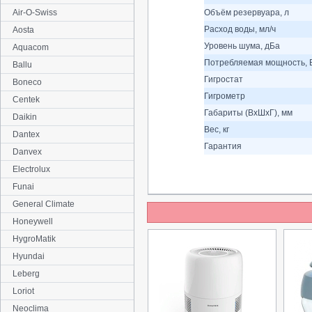
Air-O-Swiss
Объём резервуара, л
Расход воды, мл/ч
Aosta
Уровень шума, дБа
Aquacom
Потребляемая мощность, 
Ballu
Гигростат
Boneco
Гигрометр
Centek
Габариты (ВхШхГ), мм
Daikin
Вес, кг
Dantex
Гарантия
Danvex
Electrolux
Funai
General Climate
Honeywell
HygroMatik
Hyundai
Leberg
Loriot
Neoclima