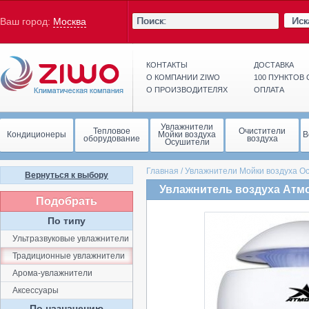
Иск
Ваш город:
Москва
КОНТАКТЫ
ДОСТАВКА
О КОМПАНИИ ZIWO
100 ПУНКТОВ
О ПРОИЗВОДИТЕЛЯХ
ОПЛАТА
Увлажнители
Тепловое
Очистители
Кондиционеры
Мойки воздуха
В
оборудование
воздуха
Осушители
Главная
/
Увлажнители Мойки воздуха О
Вернуться к выбору
Увлажнитель воздуха Атм
Подобрать
По типу
Ультразвуковые увлажнители
Традиционные увлажнители
Арома-увлажнители
Аксессуары
По назначению