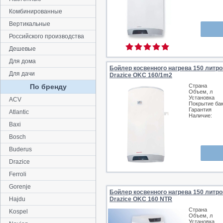
Комбинированные
Вертикальные
Российского производства
Дешевые
Для дома
Бойлер косвенного нагрева 150 литро
Для дачи
Drazice OKC 160/1m2
По бренду
Страна
Объем, л
Установка
ACV
Покрытие ба
Гарантия
Atlantic
Наличие:
Baxi
Bosch
Buderus
Drazice
Ferroli
Gorenje
Бойлер косвенного нагрева 150 литро
Hajdu
Drazice OKC 160 NTR
Страна
Kospel
Объем, л
Установка