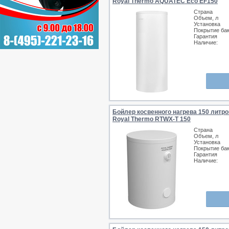
Royal Thermo AQUATEC Eco EF150
Страна
Объем, л
Установка
Покрытие ба
Гарантия
Наличие:
Бойлер косвенного нагрева 150 литро
Royal Thermo RTWX-T 150
Страна
Объем, л
Установка
Покрытие ба
Гарантия
Наличие: