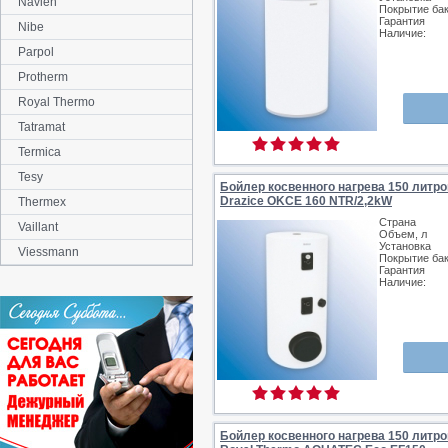
Navien
Покрытие ба
Гарантия
Nibe
Наличие:
Parpol
Protherm
Royal Thermo
Tatramat
Termica
Tesy
Бойлер косвенного нагрева 150 литро
Drazice OKCE 160 NTR/2,2kW
Thermex
Страна
Vaillant
Объем, л
Установка
Viessmann
Покрытие ба
Гарантия
Наличие:
Бойлер косвенного нагрева 150 литро