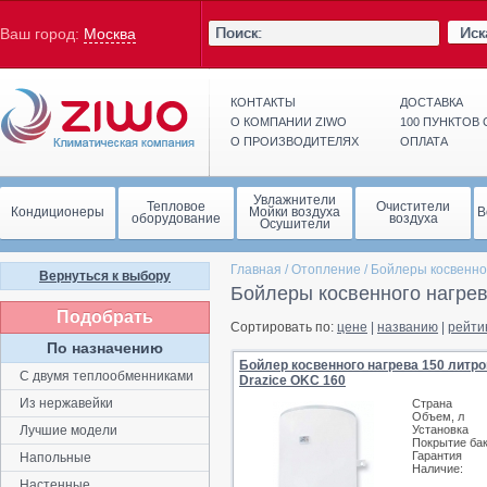
Иск
Ваш город:
Москва
КОНТАКТЫ
ДОСТАВКА
О КОМПАНИИ ZIWO
100 ПУНКТОВ
О ПРОИЗВОДИТЕЛЯХ
ОПЛАТА
Увлажнители
Тепловое
Очистители
Кондиционеры
Мойки воздуха
В
оборудование
воздуха
Осушители
Главная
/
Отопление
/
Бойлеры косвенно
Вернуться к выбору
Бойлеры косвенного нагрев
Подобрать
Сортировать по:
цене
|
названию
|
рейти
По назначению
Бойлер косвенного нагрева 150 литро
С двумя теплообменниками
Drazice OKC 160
Из нержавейки
Страна
Объем, л
Лучшие модели
Установка
Покрытие ба
Гарантия
Напольные
Наличие:
Настенные