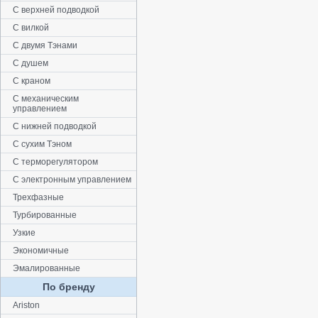
С верхней подводкой
С вилкой
С двумя Тэнами
С душем
С краном
С механическим
управлением
С нижней подводкой
С сухим Тэном
С терморегулятором
С электронным управлением
Трехфазные
Турбированные
Узкие
Экономичные
Эмалированные
По бренду
Ariston