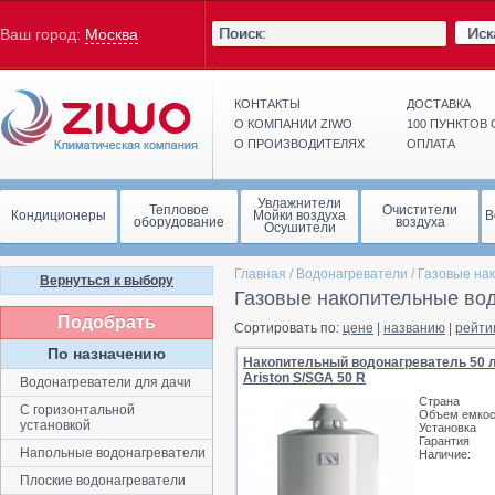
Иск
Ваш город:
Москва
КОНТАКТЫ
ДОСТАВКА
О КОМПАНИИ ZIWO
100 ПУНКТОВ
О ПРОИЗВОДИТЕЛЯХ
ОПЛАТА
Увлажнители
Тепловое
Очистители
Кондиционеры
Мойки воздуха
В
оборудование
воздуха
Осушители
Главная
/
Водонагреватели
/
Газовые на
Вернуться к выбору
Газовые накопительные вод
Подобрать
Сортировать по:
цене
|
названию
|
рейти
По назначению
Накопительный водонагреватель 50 
Ariston S/SGA 50 R
Водонагреватели для дачи
Страна
C горизонтальной
Объем емкос
установкой
Установка
Гарантия
Напольные водонагреватели
Наличие:
Плоские водонагреватели