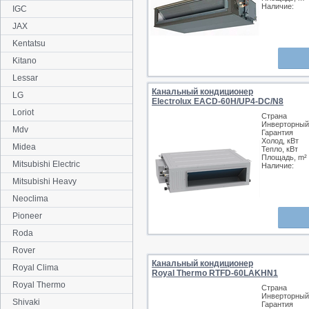
Наличие:
IGC
JAX
Kentatsu
Kitano
Lessar
Канальный кондиционер
LG
Electrolux EACD-60H/UP4-DC/N8
Loriot
Страна
Инверторный
Mdv
Гарантия
Холод, кВт
Midea
Тепло, кВт
Площадь, m²
Mitsubishi Electric
Наличие:
Mitsubishi Heavy
Neoclima
Pioneer
Roda
Rover
Канальный кондиционер
Royal Clima
Royal Thermo RTFD-60LAKHN1
Royal Thermo
Страна
Инверторный
Shivaki
Гарантия