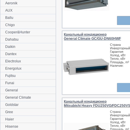
Aeronik
AUX
Ballu
Chigo
Cooper&Hunter
Канальный кондиционер
General Climate GC/GU-DN60HWF
Dahatsu
Страна
Daikin
Инверторный
Гарантия
Dantex
Холод, кВт
Тепло, кВт
Electrolux
Площадь, m²
Наличие:
Energolux
Fujitsu
Funai
General
General Climate
Канальный кондиционер
Goldstar
Mitsubishi Heavy FDU250VG/FDC250V
Gree
Страна
Инверторный
Гарантия
Haier
Холод, кВт
Тепло, кВт
Hisense
Площадь, m²