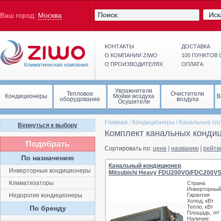
Иск
Ваш город:
Москва
КОНТАКТЫ
ДОСТАВКА
О КОМПАНИИ ZIWO
100 ПУНКТОВ
О ПРОИЗВОДИТЕЛЯХ
ОПЛАТА
Увлажнители
Тепловое
Очистители
Кондиционеры
Мойки воздуха
В
оборудование
воздуха
Осушители
Главная
/
Кондиционеры
/
Канальные сп
Вернуться к выбору
Комплект канальных конди
Подобрать
Сортировать по:
цене
|
названию
|
рейти
По назначению
Канальный кондиционер
Инверторные кондиционеры
Mitsubishi Heavy FDU200VG/FDC200V
Климатизаторы
Страна
Инверторный
Недорогие кондиционеры
Гарантия
Холод, кВт
Тепло, кВт
По бренду
Площадь, m²
Наличие: