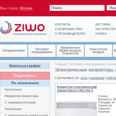
Иск
Ваш город:
Москва
КОНТАКТЫ
ДОСТАВКА
О КОМПАНИИ ZIWO
100 ПУНКТОВ
О ПРОИЗВОДИТЕЛЯХ
ОПЛАТА
Увлажнители
Тепловое
Очистители
Кондиционеры
Мойки воздуха
В
оборудование
воздуха
Осушители
Главная
/
Тепловое оборудование
/
Конв
Вернуться к выбору
Электрические конвекторы 2
Подобрать
Сортировать по:
цене
|
названию
|
рейти
По назначению
Конвектор электрический
Настенные
Stiebel Eltron CNS 250 S
Недорогие конвекторы
Страна
Мощность, В
С терморегулятором
Площадь, м²
Термостат
Гарантия
Напольные
Наличие:
С электронным термостатом