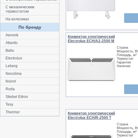
С механическим
термостатом
На колесиках
По бренду
Aeronik
Конвектор электрический
Electrolux ECH/A2-2500 M
Atlantic
Страна
Ballu
Мощность, В
Площадь, м²
Electrolux
Термостат
Гарантия
Leberg
Наличие:
Neoclima
Noirot
Roda
Stiebel Eltron
Tesy
Thermor
Конвектор электрический
Electrolux ECH/R-2500 T
Страна
Мощность, В
Площадь, м²
Термостат