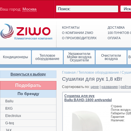
Иск
Ваш город:
Москва
КОНТАКТЫ
ДОСТАВКА
О КОМПАНИИ ZIWO
100 ПУНКТОВ
О ПРОИЗВОДИТЕЛЯХ
ОПЛАТА
Увлажнители
Тепловое
Очистители
Кондиционеры
Мойки воздуха
В
оборудование
воздуха
Осушители
Главная
/
Тепловое оборудование
/
Сушил
Вернуться к выбору
Сушилки для рук 1,8 кВт
Подобрать
Сортировать по:
цене
|
названию
|
рейти
По бренду
Сушилка для рук
Ballu BAHD-1800 antivandal
Ballu
Страна
BXG
Поток воздух
Габариты (Ш
Electrolux
Гарантия
Наличие:
G-teq
JAX