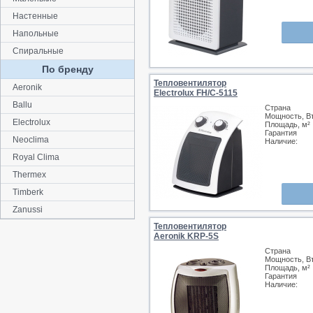
Настенные
Напольные
Спиральные
По бренду
Тепловентилятор
Aeronik
Electrolux FH/C-5115
Ballu
Страна
Мощность, В
Electrolux
Площадь, м²
Гарантия
Neoclima
Наличие:
Royal Clima
Thermex
Timberk
Zanussi
Тепловентилятор
Aeronik KRP-5S
Страна
Мощность, В
Площадь, м²
Гарантия
Наличие: