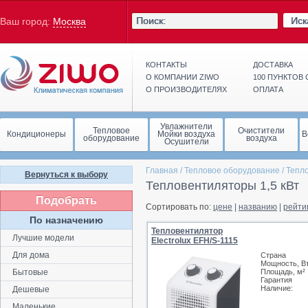
Иск
Ваш город:
Москва
КОНТАКТЫ
ДОСТАВКА
О КОМПАНИИ ZIWO
100 ПУНКТОВ
О ПРОИЗВОДИТЕЛЯХ
ОПЛАТА
Увлажнители
Тепловое
Очистители
Кондиционеры
Мойки воздуха
В
оборудование
воздуха
Осушители
Главная
/
Тепловое оборудование
/
Тепл
Вернуться к выбору
Тепловентиляторы 1,5 кВт
Подобрать
Сортировать по:
цене
|
названию
|
рейти
По назначению
Тепловентилятор
Лучшие модели
Electrolux EFH/S-1115
Для дома
Страна
Мощность, В
Бытовые
Площадь, м²
Гарантия
Наличие:
Дешевые
Маленькие