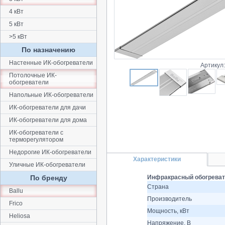
4 кВт
5 кВт
>5 кВт
По назначению
Настенные ИК-обогреватели
Артикул
Потолочные ИК-
обогреватели
Напольные ИК-обогреватели
ИК-обогреватели для дачи
ИК-обогреватели для дома
ИК-обогреватели с
терморегулятором
Недорогие ИК-обогреватели
Характеристики
Уличные ИК-обогреватели
По бренду
Инфракрасный обогревате
Страна
Ballu
Производитель
Frico
Мощность, кВт
Heliosa
Напряжение, В