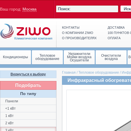
Иск
Ваш город:
Москва
КОНТАКТЫ
ДОСТАВКА
О КОМПАНИИ ZIWO
100 ПУНКТОВ
О ПРОИЗВОДИТЕЛЯХ
ОПЛАТА
Увлажнители
Тепловое
Очистители
Кондиционеры
Мойки воздуха
В
оборудование
воздуха
Осушители
Главная
/
Тепловое оборудование
/
Инфр
Вернуться к выбору
Инфракрасный обогревател
Подобрать
По типу
Панели
<1 кВт
1 кВт
2 кВт
3 кВт