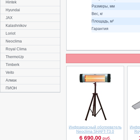
Hintek
Размеры, мм
Hyundai
Вес, кг
JAX
Площадь, м²
Kalashnikov
Гарантия
Loriot
Neoclima
Royal Clima
ThermoUp
Timberk
Veito
Алмак
ПИОН
Инфракрасный обогреватель
Инфр
Neoclima SHAFT-T3.0
Ro
6 690.00
руб.