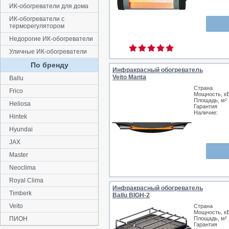
ИК-обогреватели для дома
ИК-обогреватели с
терморегулятором
Недорогие ИК-обогреватели
Уличные ИК-обогреватели
По бренду
Инфракрасный обогреватель
Veito Manta
Ballu
Страна
Frico
Мощность, к
Площадь, м²
Heliosa
Гарантия
Наличие:
Hintek
Hyundai
JAX
Master
Neoclima
Royal Clima
Инфракрасный обогреватель
Timberk
Ballu BIGH-2
Veito
Страна
Мощность, к
ПИОН
Площадь, м²
Гарантия