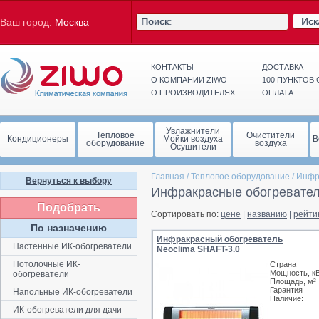
Иск
Ваш город:
Москва
КОНТАКТЫ
ДОСТАВКА
О КОМПАНИИ ZIWO
100 ПУНКТОВ
О ПРОИЗВОДИТЕЛЯХ
ОПЛАТА
Увлажнители
Тепловое
Очистители
Кондиционеры
Мойки воздуха
В
оборудование
воздуха
Осушители
Главная
/
Тепловое оборудование
/
Инфр
Вернуться к выбору
Инфракрасные обогревател
Подобрать
Сортировать по:
цене
|
названию
|
рейти
По назначению
Инфракрасный обогреватель
Настенные ИК-обогреватели
Neoclima SHAFT-3.0
Потолочные ИК-
Страна
Мощность, к
обогреватели
Площадь, м²
Гарантия
Напольные ИК-обогреватели
Наличие:
ИК-обогреватели для дачи