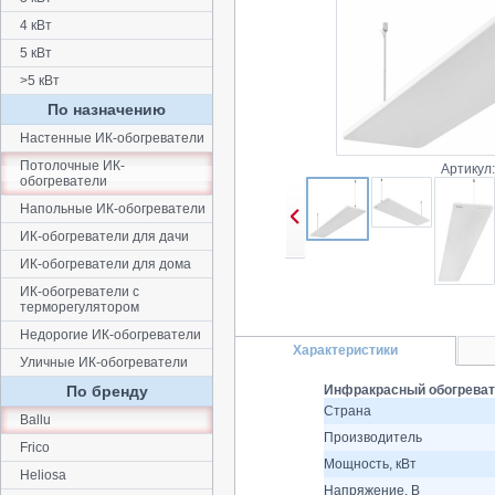
4 кВт
5 кВт
>5 кВт
По назначению
Настенные ИК-обогреватели
Потолочные ИК-
Артикул
обогреватели
Напольные ИК-обогреватели
ИК-обогреватели для дачи
ИК-обогреватели для дома
ИК-обогреватели с
терморегулятором
Недорогие ИК-обогреватели
Характеристики
Уличные ИК-обогреватели
По бренду
Инфракрасный обогревате
Страна
Ballu
Производитель
Frico
Мощность, кВт
Heliosa
Напряжение, В