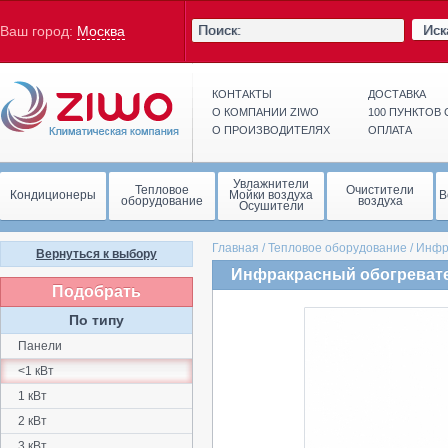
Иск
Ваш город:
Москва
КОНТАКТЫ
ДОСТАВКА
О КОМПАНИИ ZIWO
100 ПУНКТОВ
О ПРОИЗВОДИТЕЛЯХ
ОПЛАТА
Увлажнители
Тепловое
Очистители
Кондиционеры
Мойки воздуха
В
оборудование
воздуха
Осушители
Главная
/
Тепловое оборудование
/
Инфр
Вернуться к выбору
Инфракрасный обогревател
Подобрать
По типу
Панели
<1 кВт
1 кВт
2 кВт
3 кВт