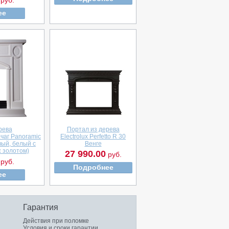
руб.
ее
рева
Портал из дерева
чаг Panoramic
Electrolux Perfetto R 30
вый, белый с
Венге
с золотом)
27 990.00
руб.
руб.
Подробнее
ее
Гарантия
Действия при поломке
Условия и сроки гарантии