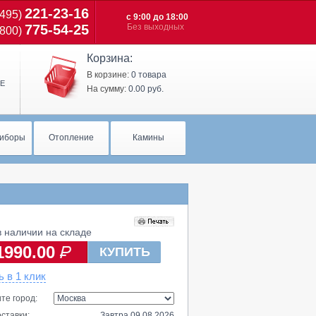
221-23-16
(495)
c 9:00 до 18:00
775-54-25
Без выходных
(800)
Корзина:
В корзине:
0 товара
Е
На сумму:
0.00 руб.
иборы
Отопление
Камины
 наличии на складе
1990.00
КУПИТЬ
ь в 1 клик
те город:
ставки:
Завтра 09.08.2026