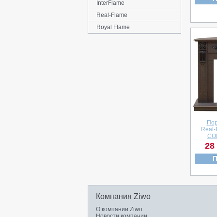
InterFlame
Real-Flame
Royal Flame
Пор
Real-
CO
28
П
Компания Ziwo
О компании Ziwo
Новости компании