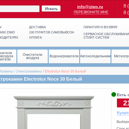
8 
info@ziwo.ru
Искать
ПЕРЕЗВОНИТЕ МНЕ
8 
Ы
ДОСТАВКА
ГАРАНТИЯ И ВОЗВРАТ
НИИ ZIWO
100 ПУНКТОВ САМОВЫВОЗА
СЕРВИСНОЕ ОБСЛУЖИВАНИ
ВОДИТЕЛЯХ
ОПЛАТА
СПЛИТ-СИСТЕМ
жнители
Очистители
 воздуха
Водонагреватели
Автохолодильники
Метеопр
воздуха
шители
/
Камины
/
Электрокамины
/
Electrolux
Noce 30 Белый
трокамин Electrolux Noce 30 Белый
🞄
Есть
в
2
Купит
Выбери
Срок до