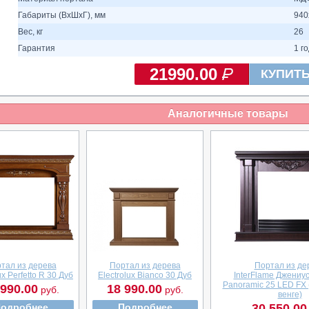
Габариты (ВхШхГ), мм
940
Вес, кг
26
Гарантия
1 г
21990.00
КУПИТ
Аналогичные товары
тал из дерева
Портал из дерева
Портал из де
ux Perfetto R 30 Дуб
Electrolux Bianco 30 Дуб
InterFlame Джениус
Panoramic 25 LED FX
 990.00
18 990.00
руб.
руб.
венге)
одробнее
Подробнее
30 550.00