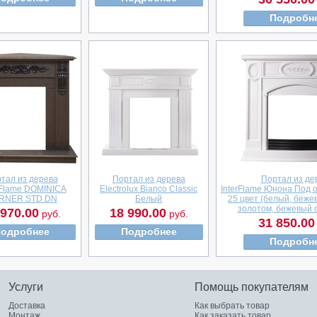
Подробн
тал из дерева
Портал из дерева
Портал из де
Flame DOMINICA
Electrolux Bianco Classic
InterFlame Юнона Под о
RNER STD DN
Белый
25 цвет (белый, беже
золотом, бежевый 
 970.00
18 990.00
руб.
руб.
31 850.00
одробнее
Подробнее
Подробн
Услуги
Помощь покупателям
Доставка
Как выбрать товар
Монтаж
Как заказать товар