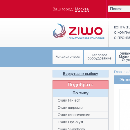
Ваш город:
Москва
КОНТАКТ
О КОМПА
О ПРОИЗ
Увла
Тепловое
Кондиционеры
Мойки
оборудование
Осу
Главная
Вернуться к выбору
Элек
Подобрать
По типу
Очаги Hi-Tech
Очаги широкие
Очаги классические
Очаги Opti-Myst
Очаги Symphony