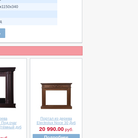
х1150х340
од
Ь
рева
Портал из дерева
 Под очаг
Electrolux Noce 30 Дуб
 (тёмный дуб
20 990.00
руб.
Подробнее