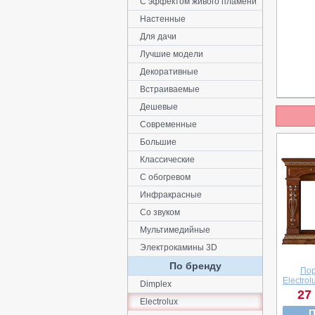
С эффектом живого пламени
Настенные
Для дачи
Лучшие модели
Декоративные
Встраиваемые
Дешевые
Современные
Большие
Классические
С обогревом
Инфракрасные
Со звуком
Мультимедийные
Электрокамины 3D
По бренду
Пор
Electrol
Dimplex
27
Electrolux
П