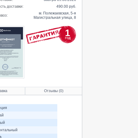
сть доставки:
490.00 руб.
м. Полежаевская, 5-я
воз:
Магистральная улица, 8
1
ГОД
авка
Отзывы (0)
еция
ай
лый
нтальный
Ф