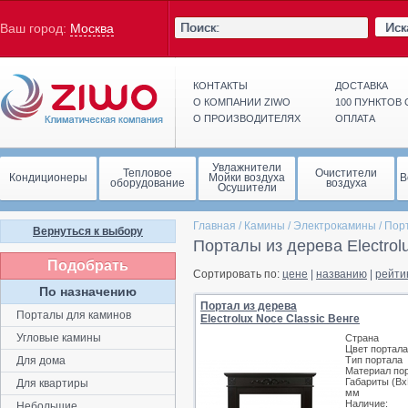
Иск
Ваш город:
Москва
КОНТАКТЫ
ДОСТАВКА
О КОМПАНИИ ZIWO
100 ПУНКТОВ
О ПРОИЗВОДИТЕЛЯХ
ОПЛАТА
Увлажнители
Тепловое
Очистители
Кондиционеры
Мойки воздуха
В
оборудование
воздуха
Осушители
Главная
/
Камины
/
Электрокамины
/
Пор
Вернуться к выбору
Порталы из дерева Electrol
Подобрать
Сортировать по:
цене
|
названию
|
рейти
По назначению
Портал из дерева
Порталы для каминов
Electrolux Noce Classic Венге
Угловые камины
Страна
Цвет портала
Для дома
Тип портала
Материал по
Габариты (Вх
Для квартиры
мм
Наличие:
Небольшие