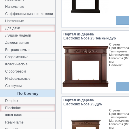
Напольные
С эффектом живого пламени
Настенные
Для дачи
Портал из дерева
Лучшие модели
Electrolux Noce 25 Темный дуб
Декоративные
Страна
Цвет портала
Встраиваемые
Тип портала
Материал по
Современные
Габариты (Вх
мм
Классические
Наличие:
С обогревом
Инфракрасные
Со звуком
По бренду
Портал из дерева
Dimplex
Electrolux Noce 25 Дуб
Electrolux
Страна
Цвет портала
InterFlame
Тип портала
Материал по
Real-Flame
Габариты (Вх
мм