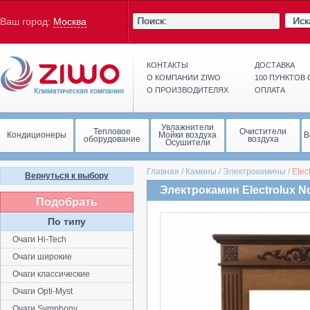
Иск
Ваш город:
Москва
КОНТАКТЫ
ДОСТАВКА
О КОМПАНИИ ZIWO
100 ПУНКТОВ
О ПРОИЗВОДИТЕЛЯХ
ОПЛАТА
Увлажнители
Тепловое
Очистители
Кондиционеры
Мойки воздуха
В
оборудование
воздуха
Осушители
Главная
/
Камины
/
Электрокамины
/
Elec
Вернуться к выбору
Электрокамин Electrolux N
Подобрать
По типу
Очаги Hi-Tech
Очаги широкие
Очаги классические
Очаги Opti-Myst
Очаги Symphony