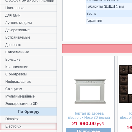
С эффектом живого пламени
Габариты (ВхШхГ), мм
Настенные
Вес, кг
Для дачи
Гарантия
Лучшие модели
Декоративные
Встраиваемые
Дешевые
Современные
Большие
Классические
С обогревом
Инфракрасные
Со звуком
Мультимедийные
Электрокамины 3D
По бренду
Портал из дерева
По
Electrolux Noce 30 Белый
Electro
Dimplex
21 990.00
руб.
Electrolux
16
Подробнее