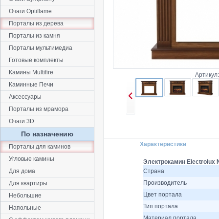
Очаги Optiflame
Порталы из дерева
Порталы из камня
Порталы мультимедиа
Готовые комплекты
Камины Multifire
Артикул
Каминные Печи
Аксессуары
Порталы из мрамора
Очаги 3D
По назначению
Характеристики
Порталы для каминов
Угловые камины
Электрокамин Electrolux 
Для дома
Страна
Производитель
Для квартиры
Цвет портала
Небольшие
Тип портала
Напольные
Материал портала