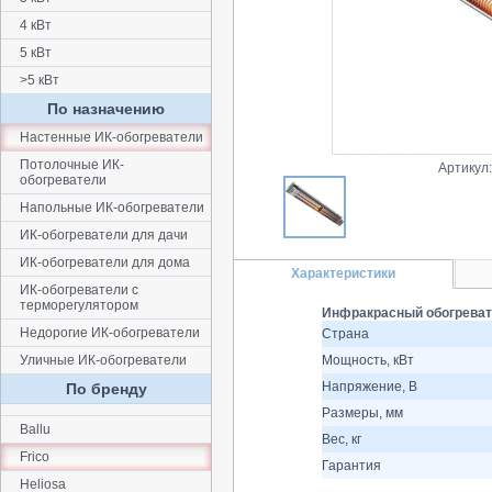
4 кВт
5 кВт
>5 кВт
По назначению
Настенные ИК-обогреватели
Потолочные ИК-
Артикул
обогреватели
Напольные ИК-обогреватели
ИК-обогреватели для дачи
ИК-обогреватели для дома
Характеристики
ИК-обогреватели с
терморегулятором
Инфракрасный обогревате
Недорогие ИК-обогреватели
Страна
Уличные ИК-обогреватели
Мощность, кВт
Напряжение, В
По бренду
Размеры, мм
Ballu
Вес, кг
Frico
Гарантия
Heliosa