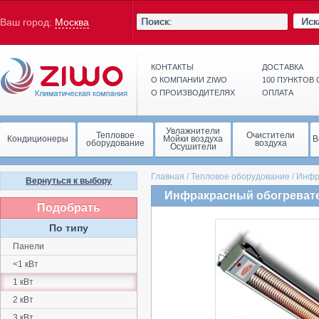
Иск
Ваш город:
Москва
КОНТАКТЫ
ДОСТАВКА
О КОМПАНИИ ZIWO
100 ПУНКТОВ
О ПРОИЗВОДИТЕЛЯХ
ОПЛАТА
Увлажнители
Тепловое
Очистители
Кондиционеры
Мойки воздуха
В
оборудование
воздуха
Осушители
Главная
/
Тепловое оборудование
/
Инфр
Вернуться к выбору
Инфракрасный обогревател
Подобрать
По типу
Панели
<1 кВт
1 кВт
2 кВт
3 кВт