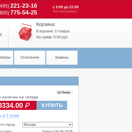
221-23-16
(495)
с 9:00 до 22:00
775-54-25
Без выходных
(800)
Корзина:
В корзине:
0 товара
Е
На сумму:
0.00 руб.
иборы
Отопление
Камины
 наличии на складе
0334.00
КУПИТЬ
ь в 1 клик
те город:
ставки:
Завтра 08.08.2026