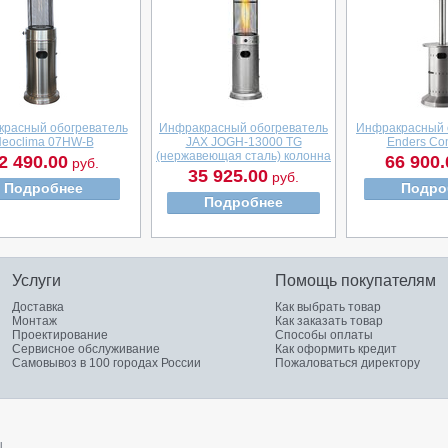
расный обогреватель
Инфракрасный обогреватель
Инфракрасный 
eoclima 07HW-B
JAX JOGH-13000 TG
Enders Co
(нержавеющая сталь) колонна
2 490.00
66 900.
руб.
35 925.00
руб.
Подробнее
Подро
Подробнее
Услуги
Помощь покупателям
Доставка
Как выбрать товар
Монтаж
Как заказать товар
Проектирование
Способы оплаты
Сервисное обслуживание
Как оформить кредит
Самовывоз в 100 городах России
Пожаловаться директору
.