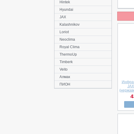
Hintek
Hyundai
JAX
Kalashnikov
Loriot
Neoclima
Royal Clima
ThermoUp
Timberk
Veito
Алмак
Инфрак
ПИОН
JAX
(нержав
4