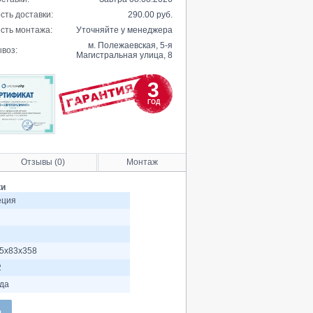
сть доставки:
290.00 руб.
сть монтажа:
Уточняйте у менеджера
м. Полежаевская, 5-я
воз:
Магистральная улица, 8
3
ГОД
Отзывы (0)
Монтаж
ки
еция
5x83x358
2
ода
Ь