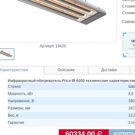
Стоимо
Стоимо
Самовы
Артикул: 19420
Характеристики
Описание
Доставка
Инфракрасный обогреватель Frico IR 6000 технические характеристи
Страна
Шв
Мощность, кВт
6,0
Напряжение, В
380
Размеры, мм
187
Вес, кг
13,
Гарантия
3 г
60334.00
КУПИТ