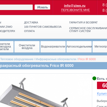
8 
info@ziwo.ru
Искать
ПЕРЕЗВОНИТЕ МНЕ
8 
Ы
ДОСТАВКА
ГАРАНТИЯ И ВОЗВРАТ
НИИ ZIWO
100 ПУНКТОВ САМОВЫВОЗА
СЕРВИСНОЕ ОБСЛУЖИВАНИ
ВОДИТЕЛЯХ
ОПЛАТА
СПЛИТ-СИСТЕМ
жнители
Очистители
 воздуха
Водонагреватели
Автохолодильники
Метеопр
воздуха
шители
/
Тепловое оборудование
/
Инфракрасные обогреватели
/
Frico
IR 6000
акрасный обогреватель Frico IR 6000
🞄
Есть
в
6
Купит
Выбери
Срок до