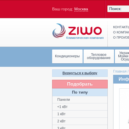
Ваш город:
Москва
КОНТАКТ
О КОМПА
О ПРОИЗ
Увла
Тепловое
Кондиционеры
Мойки
оборудование
Осу
Главная
Вернуться к выбору
Инфр
Подобрать
По типу
Панели
<1 кВт
1 кВт
2 кВт
3 кВт