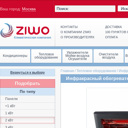
Иск
Ваш город:
Москва
КОНТАКТЫ
ДОСТАВКА
О КОМПАНИИ ZIWO
100 ПУНКТОВ
О ПРОИЗВОДИТЕЛЯХ
ОПЛАТА
Увлажнители
Тепловое
Очистители
Кондиционеры
Мойки воздуха
В
оборудование
воздуха
Осушители
Главная
/
Тепловое оборудование
/
Инфр
Вернуться к выбору
Инфракрасный обогревате
Подобрать
По типу
Панели
<1 кВт
1 кВт
2 кВт
3 кВт