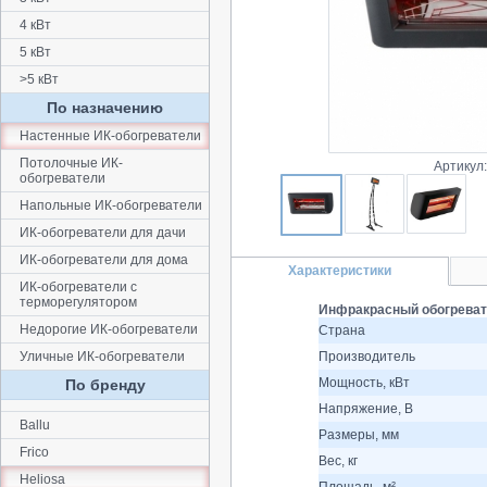
4 кВт
5 кВт
>5 кВт
По назначению
Настенные ИК-обогреватели
Потолочные ИК-
Артикул
обогреватели
Напольные ИК-обогреватели
ИК-обогреватели для дачи
ИК-обогреватели для дома
Характеристики
ИК-обогреватели с
терморегулятором
Инфракрасный обогревате
Недорогие ИК-обогреватели
Страна
Уличные ИК-обогреватели
Производитель
Мощность, кВт
По бренду
Напряжение, В
Ballu
Размеры, мм
Frico
Вес, кг
Heliosa