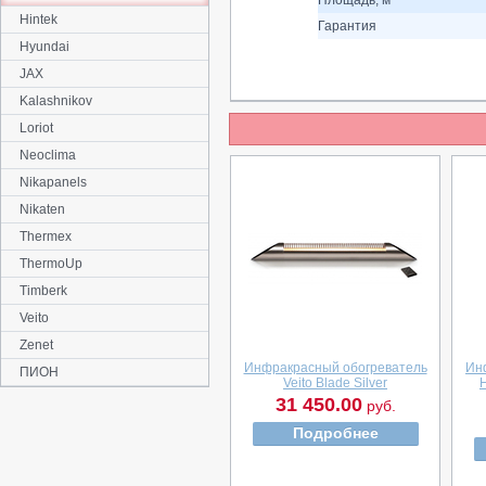
Площадь, м²
Hintek
Гарантия
Hyundai
JAX
Kalashnikov
Loriot
Neoclima
Nikapanels
Nikaten
Thermex
ThermoUp
Timberk
Veito
Zenet
Инфракрасный обогреватель
Ин
ПИОН
Veito Blade Silver
31 450.00
руб.
Подробнее