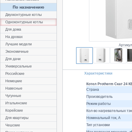
По назначению
Двухконтурные котлы
Одноконтурные котлы
Для дома
На дровах
Лучшие модели
Артикул
Экономичные
Для дачи
Универсальные
Характеристики
Российские
Немецкие
Котел Protherm Скат 24 К
Навесные
Страна
Чугунные
Производитель
Итальянские
Режим работы
Корейские
Кол-во нагревательных тэ
Для квартиры
Номинальный ток, A
Тип установки
Чешские