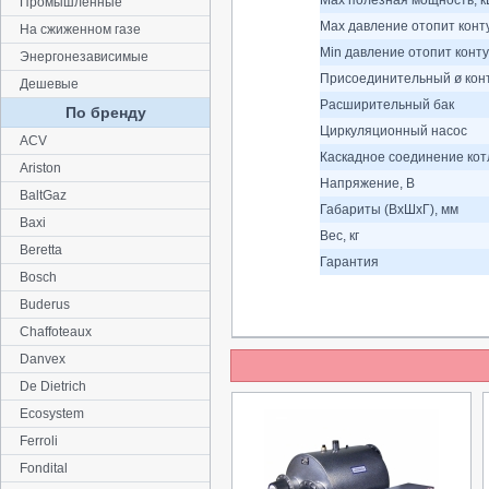
Max полезная мощность, к
Промышленные
Max давление отопит конту
На сжиженном газе
Min давление отопит конту
Энергонезависимые
Присоединительный ø кон
Дешевые
Расширительный бак
По бренду
Циркуляционный насос
ACV
Каскадное соединение кот
Ariston
Напряжение, В
BaltGaz
Габариты (ВхШхГ), мм
Baxi
Вес, кг
Beretta
Гарантия
Bosch
Buderus
Chaffoteaux
Danvex
De Dietrich
Ecosystem
Ferroli
Fondital