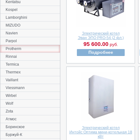
Kentatsu
Kospel
Lamborghini
MIZUDO
Navien
Электрический котел
Эван ЭПО PRO-54 (2 фл.)
Parpol
95 600.00
руб.
Protherm
Подробнее
Rinnai
Termica
Thermex
Vaillant
Viessmann
Wirbel
Wolf
Zota
Атмос
Боринское
Электрический котел
Интойс Оптима мини-котельная 18
Буржуй-К
кВт