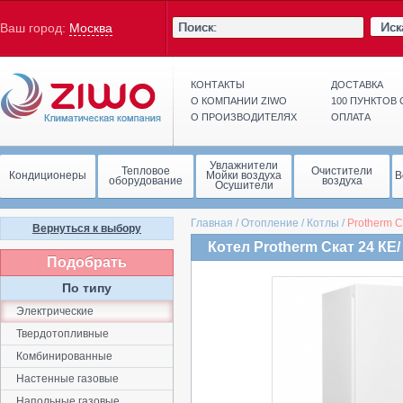
Иск
Ваш город:
Москва
КОНТАКТЫ
ДОСТАВКА
О КОМПАНИИ ZIWO
100 ПУНКТОВ
О ПРОИЗВОДИТЕЛЯХ
ОПЛАТА
Увлажнители
Тепловое
Очистители
Кондиционеры
Мойки воздуха
В
оборудование
воздуха
Осушители
Главная
/
Отопление
/
Котлы
/
Protherm
С
Вернуться к выбору
Котел Protherm Скат 24 КE/
Подобрать
По типу
Электрические
Твердотопливные
Комбинированные
Настенные газовые
Напольные газовые