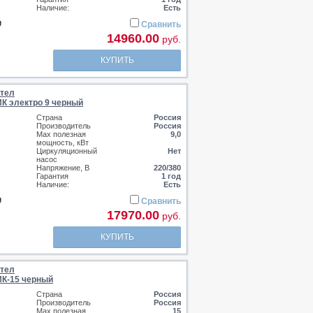
Наличие:
Есть
Сравнить
14960.00
руб.
КУПИТЬ
отел
К электро 9 черный
Страна
Россия
Производитель
Россия
Max полезная
9,0
мощность, кВт
Циркуляционный
Нет
насос
Напряжение, В
220/380
Гарантия
1 год
Наличие:
Есть
Сравнить
17970.00
руб.
КУПИТЬ
отел
К-15 черный
Страна
Россия
Производитель
Россия
Max полезная
15