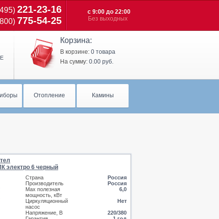
221-23-16
(495)
с 9:00 до 22:00
775-54-25
Без выходных
(800)
Корзина:
В корзине:
0 товара
Е
На сумму:
0.00 руб.
иборы
Отопление
Камины
отел
К электро 6 черный
Страна
Россия
Производитель
Россия
Max полезная
6,0
мощность, кВт
Циркуляционный
Нет
насос
Напряжение, В
220/380
Гарантия
1 год