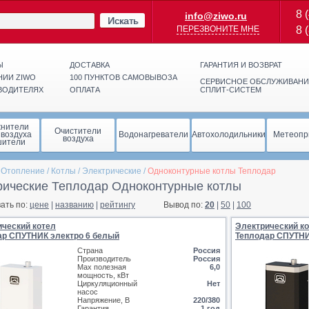
8 
info@ziwo.ru
Искать
ПЕРЕЗВОНИТЕ МНЕ
8 
Ы
ДОСТАВКА
ГАРАНТИЯ И ВОЗВРАТ
НИИ ZIWO
100 ПУНКТОВ САМОВЫВОЗА
СЕРВИСНОЕ ОБСЛУЖИВАНИ
ВОДИТЕЛЯХ
ОПЛАТА
СПЛИТ-СИСТЕМ
жнители
Очистители
 воздуха
Водонагреватели
Автохолодильники
Метеопр
воздуха
шители
/
Отопление
/
Котлы
/
Электрические
/
Одноконтурные котлы Теплодар
рические Теплодар Одноконтурные котлы
ать по:
цене
|
названию
|
рейтингу
Вывод по:
20
|
50
|
100
ический котел
Электрический к
ар СПУТНИК электро 6 белый
Теплодар СПУТНИ
Страна
Россия
Производитель
Россия
Max полезная
6,0
мощность, кВт
Циркуляционный
Нет
насос
Напряжение, В
220/380
Гарантия
1 год