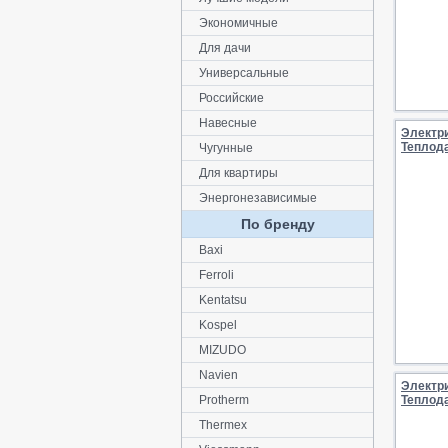
Экономичные
Для дачи
Универсальные
Российские
Навесные
Электр
Теплод
Чугунные
Для квартиры
Энергонезависимые
По бренду
Baxi
Ferroli
Kentatsu
Kospel
MIZUDO
Navien
Электр
Protherm
Теплод
Thermex