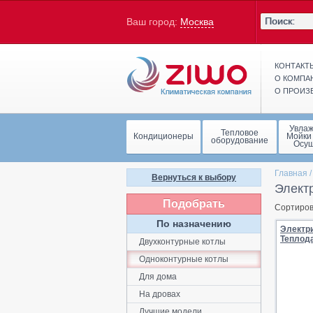
Ваш город:
Москва
КОНТАКТ
О КОМПА
О ПРОИЗ
Увла
Тепловое
Кондиционеры
Мойки
оборудование
Осу
Главная
Вернуться к выбору
Элект
Подобрать
Сортиров
По назначению
Электр
Теплод
Двухконтурные котлы
Одноконтурные котлы
Для дома
На дровах
Лучшие модели