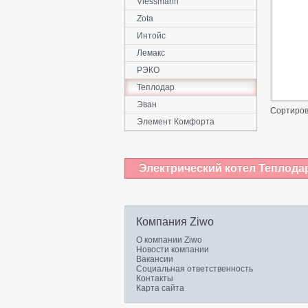
Viessmann
Zota
Интойс
Лемакс
РЭКО
Теплодар
Эван
Сортиров
Элемент Комфорта
Электрический котел Теплодар
Компания Ziwo
О компании Ziwo
Новости компании
Вакансии
Социальная ответственность
Контакты
Карта сайта