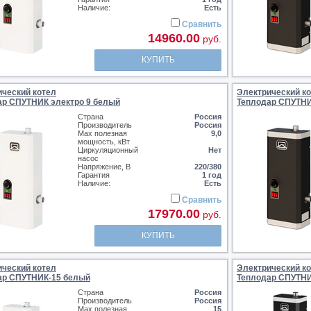
Наличие:
Есть
Сравнить
14960.00
руб.
КУПИТЬ
ический котел
Электрический к
ар СПУТНИК электро 9 белый
Теплодар СПУТНИ
Страна
Россия
Производитель
Россия
Max полезная
9,0
мощность, кВт
Циркуляционный
Нет
насос
Напряжение, В
220/380
Гарантия
1 год
Наличие:
Есть
Сравнить
17970.00
руб.
КУПИТЬ
ический котел
Электрический к
ар СПУТНИК-15 белый
Теплодар СПУТНИ
Страна
Россия
Производитель
Россия
Max полезная
15