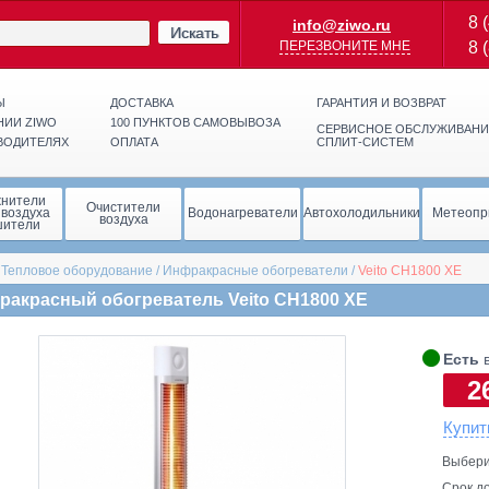
8 
info@ziwo.ru
Искать
ПЕРЕЗВОНИТЕ МНЕ
8 
Ы
ДОСТАВКА
ГАРАНТИЯ И ВОЗВРАТ
НИИ ZIWO
100 ПУНКТОВ САМОВЫВОЗА
СЕРВИСНОЕ ОБСЛУЖИВАНИ
ВОДИТЕЛЯХ
ОПЛАТА
СПЛИТ-СИСТЕМ
жнители
Очистители
 воздуха
Водонагреватели
Автохолодильники
Метеопр
воздуха
шители
/
Тепловое оборудование
/
Инфракрасные обогреватели
/
Veito
CH1800 XE
ракрасный обогреватель Veito CH1800 XE
🞄
Есть
в
2
Купит
Выбери
Срок до