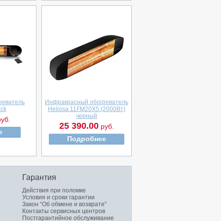
реватель
Инфракрасный обогреватель
ack
Heliosa 11FM20X5 (2000Вт)
черный
уб.
25 390.00
руб.
е
Подробнее
Гарантия
Действия при поломке
Условия и сроки гарантии
Закон “Об обмене и возврате”
Контакты сервисных центров
Постгарантийное обслуживание