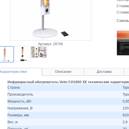
Стоимо
Стоимо
Самовы
Артикул: 28706
Характеристики
Описание
Доставка
Инфракрасный обогреватель Veito CH1800 XE технические характери
Страна
Тур
Производитель
Тур
Мощность, кВт
0,85
Напряжение, В
220
Размеры, мм
820
Вес, кг
2,8