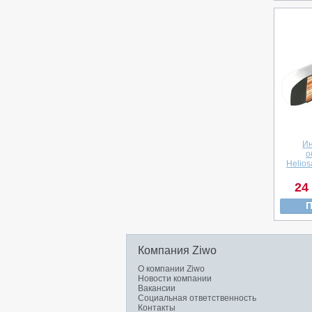
И
о
Helios
24
П
Компания Ziwo
О компании Ziwo
Новости компании
Вакансии
Социальная ответственность
Контакты