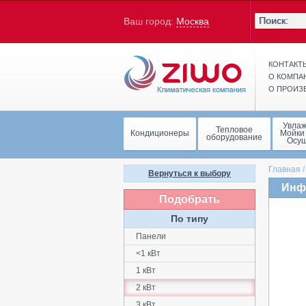
Ваш город:
Москва
КОНТАКТ
О КОМПА
О ПРОИЗ
Увла
Тепловое
Кондиционеры
Мойки
оборудование
Осу
Главная
Вернуться к выбору
Инф
Подобрать
По типу
Панели
<1 кВт
1 кВт
2 кВт
3 кВт