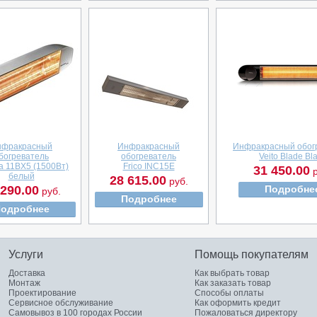
нфракрасный
Инфракрасный
Инфракрасный обог
богреватель
обогреватель
Veito Blade Bl
a 11BX5 (1500Вт)
Frico INC15E
31 450.00
р
белый
28 615.00
руб.
 290.00
Подробне
руб.
Подробнее
одробнее
Услуги
Помощь покупателям
Доставка
Как выбрать товар
Монтаж
Как заказать товар
Проектирование
Способы оплаты
Сервисное обслуживание
Как оформить кредит
Самовывоз в 100 городах России
Пожаловаться директору