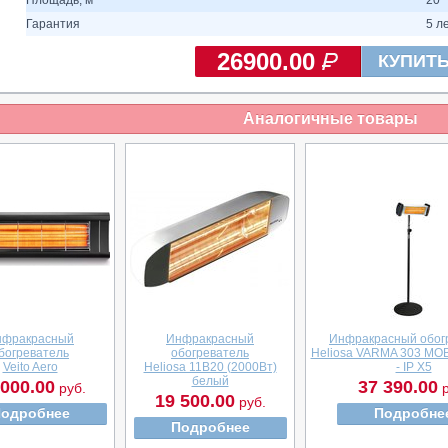
Площадь, м²
20
Гарантия
5 л
26900.00
КУПИТ
Аналогичные товары
нфракрасный
Инфракрасный
Инфракрасный обог
богреватель
обогреватель
Heliosa VARMA 303 MOB
Veito Aero
Heliosa 11B20 (2000Вт)
- IP X5
белый
 000.00
37 390.00
руб.
р
19 500.00
руб.
одробнее
Подробне
Подробнее