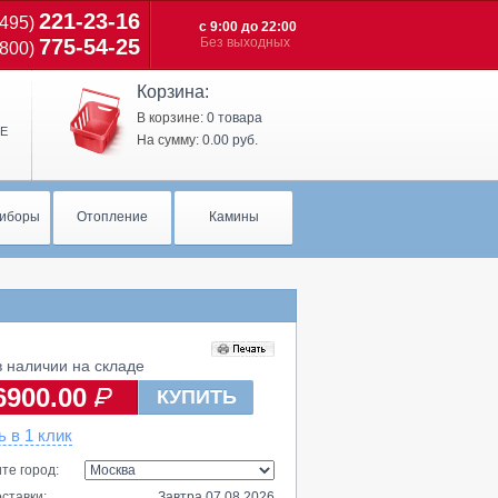
221-23-16
(495)
с 9:00 до 22:00
775-54-25
Без выходных
(800)
Корзина:
В корзине:
0 товара
Е
На сумму:
0.00 руб.
иборы
Отопление
Камины
 наличии на складе
6900.00
КУПИТЬ
ь в 1 клик
те город:
ставки:
Завтра 07.08.2026