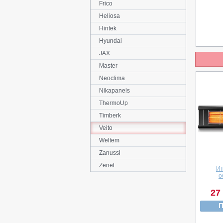
Frico
Heliosa
Hintek
Hyundai
JAX
Master
Neoclima
Nikapanels
ThermoUp
Timberk
Veito
Weltem
Zanussi
Zenet
И
о
27
П