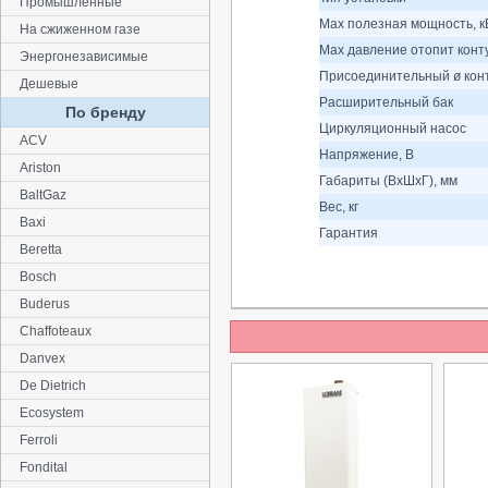
Промышленные
Max полезная мощность, к
На сжиженном газе
Max давление отопит конту
Энергонезависимые
Присоединительный ø кон
Дешевые
Расширительный бак
По бренду
Циркуляционный насос
ACV
Напряжение, В
Ariston
Габариты (ВхШхГ), мм
BaltGaz
Вес, кг
Baxi
Гарантия
Beretta
Bosch
Buderus
Chaffoteaux
Danvex
De Dietrich
Ecosystem
Ferroli
Fondital