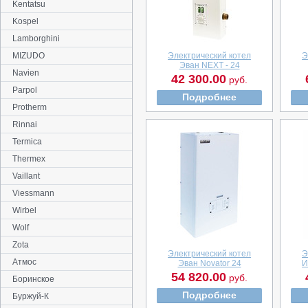
Kentatsu
Kospel
Lamborghini
MIZUDO
Электрический котел
Э
Эван NEXT - 24
Navien
42 300.00
руб.
Parpol
Подробнее
Protherm
Rinnai
Termica
Thermex
Vaillant
Viessmann
Wirbel
Wolf
Zota
Электрический котел
Э
Атмос
Эван Novator 24
И
54 820.00
руб.
Боринское
Подробнее
Буржуй-К