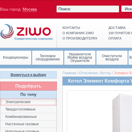
Иск
Ваш город:
Москва
КОНТАКТЫ
ДОСТАВКА
О КОМПАНИИ ZIWO
100 ПУНКТОВ
О ПРОИЗВОДИТЕЛЯХ
ОПЛАТА
Увлажнители
Тепловое
Очистители
Кондиционеры
Мойки воздуха
В
оборудование
воздуха
Осушители
Главная
/
Отопление
/
Котлы
/
Элемент 
Вернуться к выбору
Котел Элемент Комфорта 
Подобрать
По типу
Электрические
Твердотопливные
Комбинированные
Настенные газовые
Напольные газовые