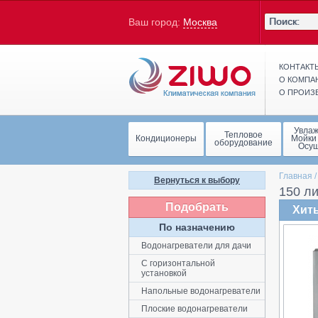
Ваш город:
Москва
КОНТАКТ
О КОМПА
О ПРОИЗ
Увла
Тепловое
Кондиционеры
Мойки
оборудование
Осу
Главная
Вернуться к выбору
150 ли
Подобрать
Хит
По назначению
Водонагреватели для дачи
C горизонтальной
установкой
Напольные водонагреватели
Плоские водонагреватели