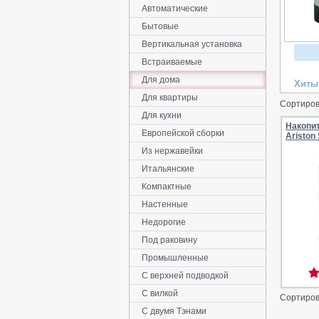
Автоматические
Бытовые
Вертикальная установка
Встраиваемые
Для дома
Хиты
Для квартиры
Сортиров
Для кухни
Накопи
Европейской сборки
Ariston
Из нержавейки
Итальянские
Компактные
Настенные
Недорогие
Под раковину
Промышленные
С верхней подводкой
С вилкой
Сортиров
С двумя Тэнами