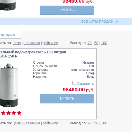
98460.00
руб.
КУПИТЬ
ВСЕ ХИТЫ ПРОДАЖ
 продаж
ать по:
цене
|
названию
|
рейтингу
Вывод по:
20
|
50
|
100
тельный водонагреватель 150 литров
 SGA 150 R
Страна
Италия
Объем емкости
150
Установка
вертикальная
Гарантия
1 год
Наличие:
Есть
Сравнить
98460.00
руб.
КУПИТЬ
ать по:
цене
|
названию
|
рейтингу
Вывод по:
20
|
50
|
100