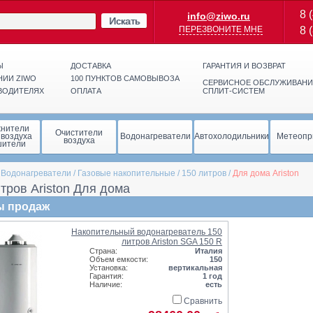
8 
info@ziwo.ru
Искать
ПЕРЕЗВОНИТЕ МНЕ
8 
Ы
ДОСТАВКА
ГАРАНТИЯ И ВОЗВРАТ
НИИ ZIWO
100 ПУНКТОВ САМОВЫВОЗА
СЕРВИСНОЕ ОБСЛУЖИВАНИ
ВОДИТЕЛЯХ
ОПЛАТА
СПЛИТ-СИСТЕМ
жнители
Очистители
 воздуха
Водонагреватели
Автохолодильники
Метеопр
воздуха
шители
/
Водонагреватели
/
Газовые накопительные
/
150 литров
/
Для дома Ariston
тров Ariston Для дома
ы продаж
Накопительный водонагреватель 150
литров Ariston SGA 150 R
Страна:
Италия
Объем емкости:
150
Установка:
вертикальная
Гарантия:
1 год
Наличие:
есть
Сравнить