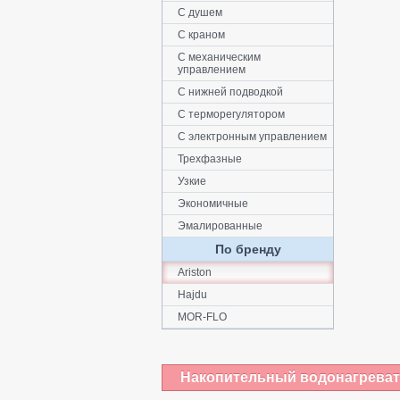
С душем
С краном
С механическим
управлением
С нижней подводкой
С терморегулятором
С электронным управлением
Трехфазные
Узкие
Экономичные
Эмалированные
По бренду
Ariston
Hajdu
MOR-FLO
Накопительный водонагревате