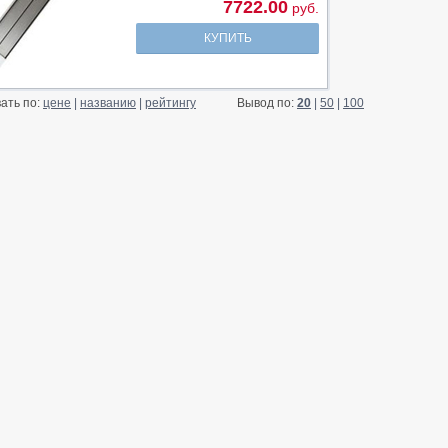
7722.00
руб.
КУПИТЬ
ать по:
цене
|
названию
|
рейтингу
Вывод по:
20
|
50
|
100