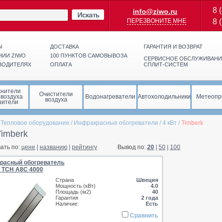
8 
info@ziwo.ru
Искать
ПЕРЕЗВОНИТЕ МНЕ
8 
Ы
ДОСТАВКА
ГАРАНТИЯ И ВОЗВРАТ
НИИ ZIWO
100 ПУНКТОВ САМОВЫВОЗА
СЕРВИСНОЕ ОБСЛУЖИВАНИ
ВОДИТЕЛЯХ
ОПЛАТА
СПЛИТ-СИСТЕМ
жнители
Очистители
 воздуха
Водонагреватели
Автохолодильники
Метеопр
воздуха
шители
/
Тепловое оборудование
/
Инфракрасные обогреватели
/
4 кВт
/
Timberk
Timberk
ать по:
цене
|
названию
|
рейтингу
Вывод по:
20
|
50
|
100
расный обогреватель
 TCH A8C 4000
Страна
Швеция
Мощность (кВт)
4.0
Площадь (м2)
40
Гарантия
2 года
Наличие:
Есть
Сравнить