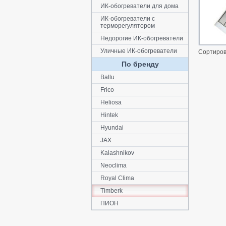
ИК-обогреватели для дома
ИК-обогреватели с
терморегулятором
Недорогие ИК-обогреватели
Уличные ИК-обогреватели
Сортиров
По бренду
Ballu
Frico
Heliosa
Hintek
Hyundai
JAX
Kalashnikov
Neoclima
Royal Clima
Timberk
ПИОН