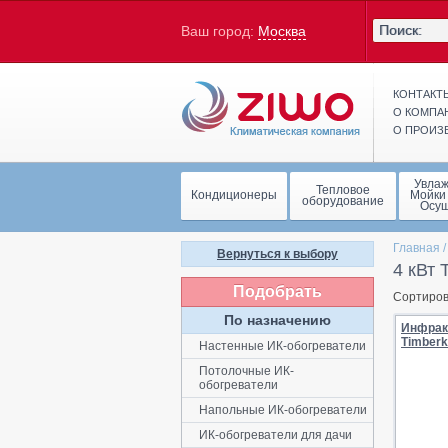
Ваш город:
Москва
КОНТАКТ
О КОМПА
О ПРОИЗ
Увла
Тепловое
Кондиционеры
Мойки
оборудование
Осу
Главная
Вернуться к выбору
4 кВт 
Подобрать
Сортиров
По назначению
Инфрак
Timberk
Настенные ИК-обогреватели
Потолочные ИК-
обогреватели
Напольные ИК-обогреватели
ИК-обогреватели для дачи