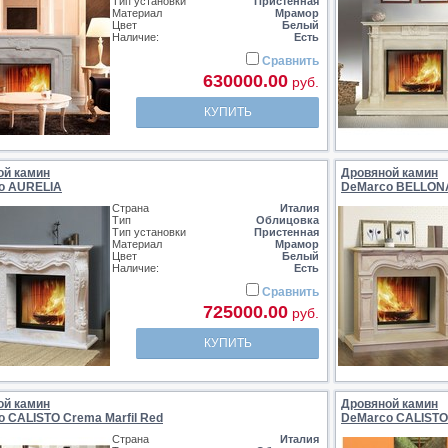
Тип установки
Пристенная
Материал
Мрамор
Цвет
Белый
Наличие:
Есть
Сравнить
630000.00
руб.
КУПИТЬ
ой камин
Дровяной камин
o AURELIA
DeMarco BELLONA
Страна
Италия
Тип
Облицовка
Тип установки
Пристенная
Материал
Мрамор
Цвет
Белый
Наличие:
Есть
Сравнить
725000.00
руб.
КУПИТЬ
ой камин
Дровяной камин
 CALISTO Crema Marfil Red
DeMarco CALISTO 
Страна
Италия