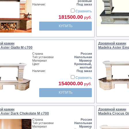
розовый
Наличие:
Под заказ
Сравнить
181500.00
руб.
КУПИТЬ
ой камин
Дровяной камин
 Aster Giallo M c700
MadeIra Aster Em
Страна
Россия
Тип установки
Напольная
Материал
Мрамор
Цвет
Кремовый,
желтый
Наличие:
Под заказ
Сравнить
154000.00
руб.
КУПИТЬ
ой камин
Дровяной камин
 Aster Dark Chokolate M c700
MadeIra Crocus Gi
Страна
Россия
Тип установки
Напольная
Материал
Мрамор