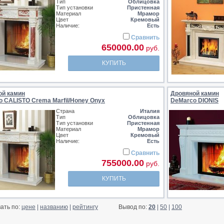
Тип
Облицовка
Тип установки
Пристенная
Материал
Мрамор
Цвет
Кремовый
Наличие:
Есть
Сравнить
650000.00
руб.
КУПИТЬ
ой камин
Дровяной камин
 CALISTO Crema Marfil/Honey Onyx
DeMarco DIONIS
Страна
Италия
Тип
Облицовка
Тип установки
Пристенная
Материал
Мрамор
Цвет
Кремовый
Наличие:
Есть
Сравнить
755000.00
руб.
КУПИТЬ
ать по:
цене
|
названию
|
рейтингу
Вывод по:
20
|
50
|
100