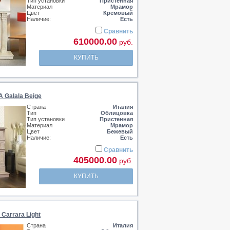
Тип установки
Пристенная
Материал
Мрамор
Цвет
Кремовый
Наличие:
Есть
Сравнить
610000.00
руб.
КУПИТЬ
 Galala Beige
Страна
Италия
Тип
Облицовка
Тип установки
Пристенная
Материал
Мрамор
Цвет
Бежевый
Наличие:
Есть
Сравнить
405000.00
руб.
КУПИТЬ
Carrara Light
Страна
Италия