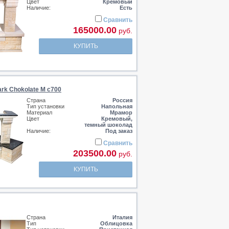
Цвет
Кремовый
Наличие:
Есть
Сравнить
165000.00
руб.
КУПИТЬ
ark Chokolate M c700
Страна
Россия
Тип установки
Напольная
Материал
Мрамор
Цвет
Кремовый,
темный шоколад
Наличие:
Под заказ
Сравнить
203500.00
руб.
КУПИТЬ
Страна
Италия
Тип
Облицовка