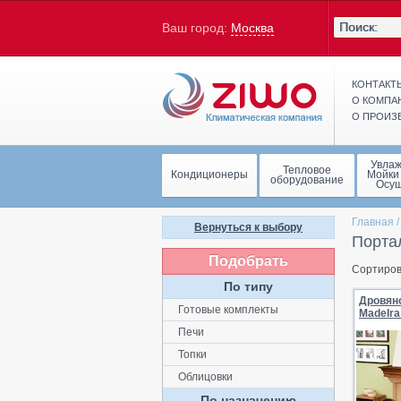
Ваш город:
Москва
КОНТАКТ
О КОМПА
О ПРОИЗ
Увла
Тепловое
Кондиционеры
Мойки
оборудование
Осу
Главная
Вернуться к выбору
Порта
Подобрать
Сортиров
По типу
Дровян
Готовые комплекты
MadeIra
Печи
Топки
Облицовки
По назначению