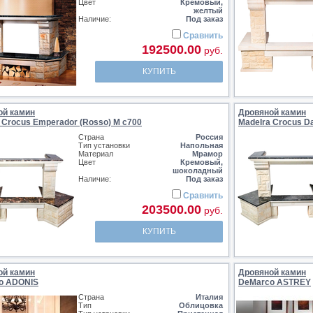
Цвет
Кремовый,
желтый
Наличие:
Под заказ
Сравнить
192500.00
руб.
КУПИТЬ
ой камин
Дровяной камин
 Crocus Emperador (Rosso) M c700
MadeIra Crocus D
Страна
Россия
Тип установки
Напольная
Материал
Мрамор
Цвет
Кремовый,
шоколадный
Наличие:
Под заказ
Сравнить
203500.00
руб.
КУПИТЬ
ой камин
Дровяной камин
o ADONIS
DeMarco ASTREY
Страна
Италия
Тип
Облицовка