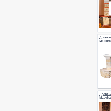
Дровян
MadeIra
Дровян
MadeIra