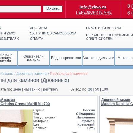
8 
info@ziwo.ru
Искать
ПЕРЕЗВОНИТЕ МНЕ
8 
Ы
ДОСТАВКА
ГАРАНТИЯ И ВОЗВРАТ
НИИ ZIWO
100 ПУНКТОВ САМОВЫВОЗА
СЕРВИСНОЕ ОБСЛУЖИВАНИ
ВОДИТЕЛЯХ
ОПЛАТА
СПЛИТ-СИСТЕМ
жнители
Очистители
 воздуха
Водонагреватели
Автохолодильники
Метеопр
воздуха
шители
/
Камины
/
Дровяные камины
/
Порталы для каминов
лы для каминов (Дровяных)
ать по:
цене
|
названию
|
рейтингу
Вывод по:
20
|
50
|
100
ой камин
Дровяной камин
 Cristina Crema Marfil M c700
MadeIra Daniella G
Страна
Россия
Тип
Облицовка
Тип установки
Напольная
Материал
Мрамор
Цвет
Кремовый
Наличие:
Есть