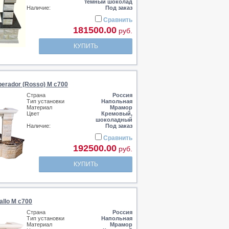
темный шоколад
Наличие:
Под заказ
Сравнить
181500.00
руб.
КУПИТЬ
perador (Rosso) M c700
Страна
Россия
Тип установки
Напольная
Материал
Мрамор
Цвет
Кремовый,
шоколадный
Наличие:
Под заказ
Сравнить
192500.00
руб.
КУПИТЬ
allo M c700
Страна
Россия
Тип установки
Напольная
Материал
Мрамор