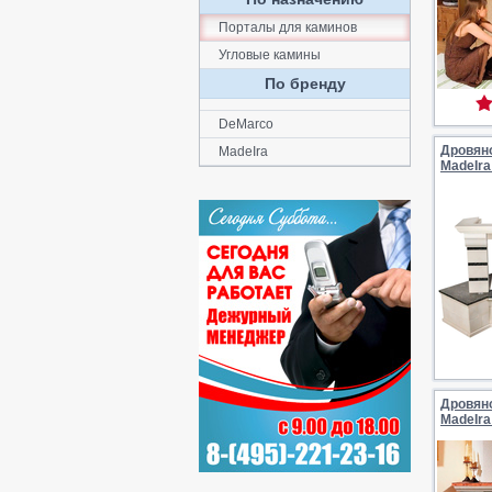
Порталы для каминов
Угловые камины
По бренду
DeMarco
Дровян
MadeIra
MadeIra
Дровян
MadeIra