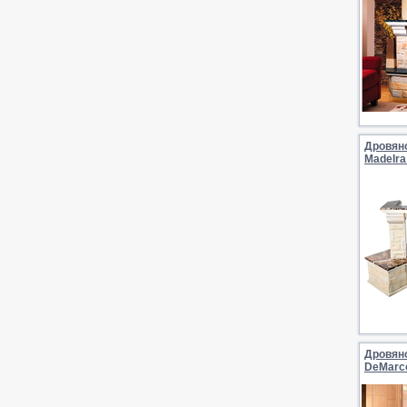
Дровян
MadeIra
Дровян
DeMarc