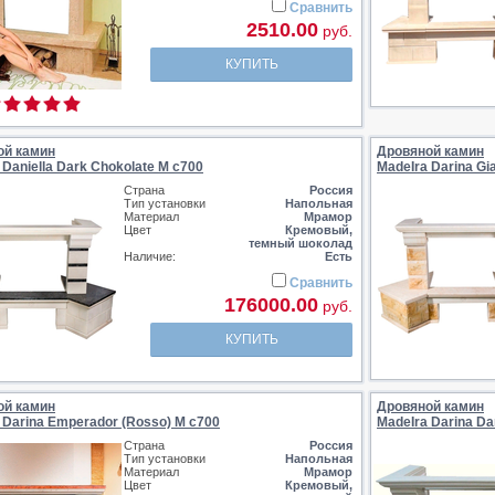
Сравнить
2510.00
руб.
КУПИТЬ
ой камин
Дровяной камин
 Daniella Dark Chokolate M c700
MadeIra Darina Gia
Страна
Россия
Тип установки
Напольная
Материал
Мрамор
Цвет
Кремовый,
темный шоколад
Наличие:
Есть
Сравнить
176000.00
руб.
КУПИТЬ
ой камин
Дровяной камин
 Darina Emperador (Rosso) M c700
MadeIra Darina Da
Страна
Россия
Тип установки
Напольная
Материал
Мрамор
Цвет
Кремовый,