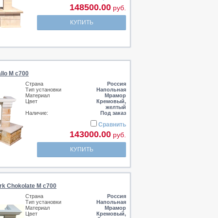
148500.00
руб.
КУПИТЬ
llo M c700
Страна
Россия
Тип установки
Напольная
Материал
Мрамор
Цвет
Кремовый,
желтый
Наличие:
Под заказ
Сравнить
143000.00
руб.
КУПИТЬ
rk Chokolate M c700
Страна
Россия
Тип установки
Напольная
Материал
Мрамор
Цвет
Кремовый,