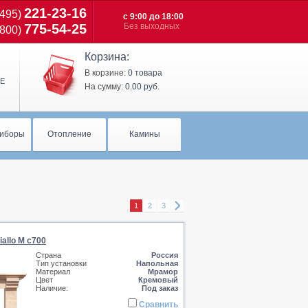
221-23-16
(495)
c 9:00 до 18:00
775-54-25
Без выходных
(800)
Корзина:
В корзине:
0 товара
Е
На сумму:
0.00 руб.
иборы
Отопление
Камины
1
2
3
iallo M c700
Страна
Россия
Тип установки
Напольная
Материал
Мрамор
Цвет
Кремовый
Наличие:
Под заказ
Сравнить