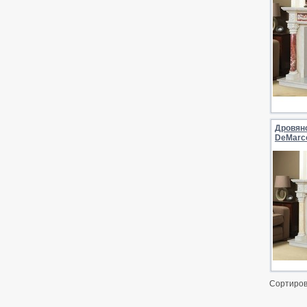
Дровян
DeMarco
Сортиров