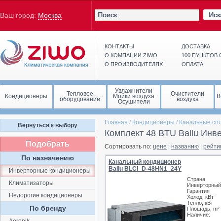
Иск
Ваш город:
Москва
КОНТАКТЫ
ДОСТАВКА
О КОМПАНИИ ZIWO
100 ПУНКТОВ
О ПРОИЗВОДИТЕЛЯХ
ОПЛАТА
Увлажнители
Тепловое
Очистители
Кондиционеры
Мойки воздуха
В
оборудование
воздуха
Осушители
Главная
/
Кондиционеры
/
Канальные сп
Вернуться к выбору
Комплект 48 BTU Ballu Ин
Подобрать
Сортировать по:
цене
|
названию
|
рейти
По назначению
Канальный кондиционер
Ballu BLCI_D-48HN1_24Y
Инверторные кондиционеры
Страна
Климатизаторы
Инверторный
Гарантия
Недорогие кондиционеры
Холод, кВт
Тепло, кВт
По бренду
Площадь, m²
Наличие: