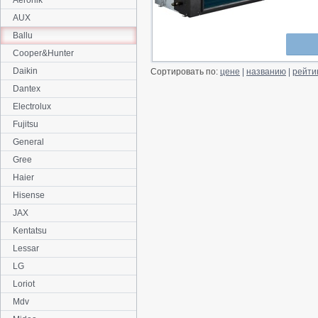
Aeronik
AUX
Ballu
Cooper&Hunter
Daikin
Сортировать по:
цене
|
названию
|
рейти
Dantex
Electrolux
Fujitsu
General
Gree
Haier
Hisense
JAX
Kentatsu
Lessar
LG
Loriot
Mdv