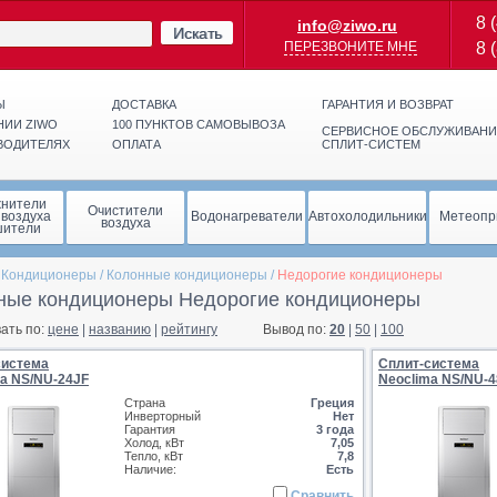
8 
info@ziwo.ru
Искать
ПЕРЕЗВОНИТЕ МНЕ
8 
Ы
ДОСТАВКА
ГАРАНТИЯ И ВОЗВРАТ
НИИ ZIWO
100 ПУНКТОВ САМОВЫВОЗА
СЕРВИСНОЕ ОБСЛУЖИВАНИ
ВОДИТЕЛЯХ
ОПЛАТА
СПЛИТ-СИСТЕМ
жнители
Очистители
 воздуха
Водонагреватели
Автохолодильники
Метеопр
воздуха
шители
/
Кондиционеры
/
Колонные кондиционеры
/
Недорогие кондиционеры
ные кондиционеры Недорогие кондиционеры
ать по:
цене
|
названию
|
рейтингу
Вывод по:
20
|
50
|
100
система
Сплит-система
a NS/NU-24JF
Neoclima NS/NU-4
Страна
Греция
Инверторный
Нет
Гарантия
3 года
Холод, кВт
7,05
Тепло, кВт
7,8
Наличие:
Есть
Сравнить