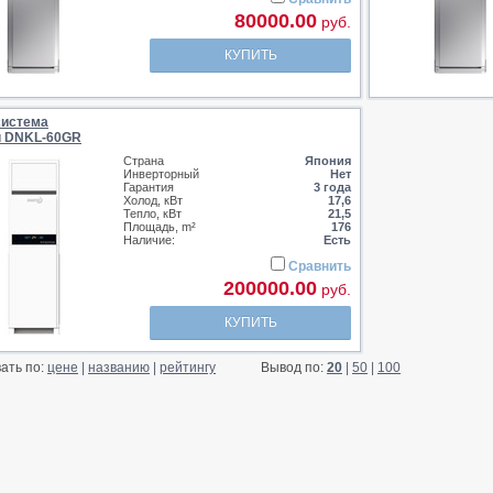
80000.00
руб.
КУПИТЬ
система
u DNKL-60GR
Страна
Япония
Инверторный
Нет
Гарантия
3 года
Холод, кВт
17,6
Тепло, кВт
21,5
Площадь, m²
176
Наличие:
Есть
Сравнить
200000.00
руб.
КУПИТЬ
ать по:
цене
|
названию
|
рейтингу
Вывод по:
20
|
50
|
100