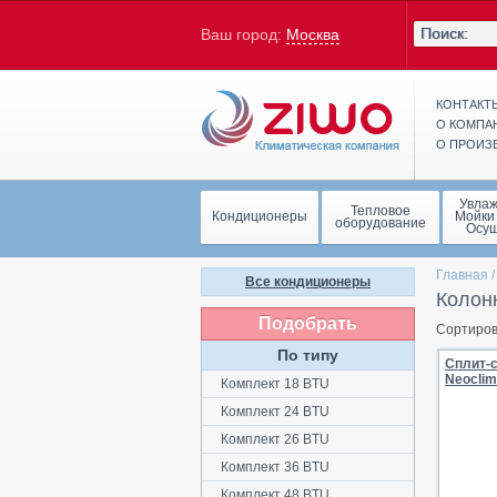
Ваш город:
Москва
КОНТАКТ
О КОМПА
О ПРОИЗ
Увла
Тепловое
Кондиционеры
Мойки
оборудование
Осу
Главная
Все кондиционеры
Колон
Подобрать
Сортиров
По типу
Сплит-
Neoclim
Комплект 18 BTU
Комплект 24 BTU
Комплект 26 BTU
Комплект 36 BTU
Комплект 48 BTU