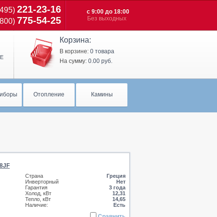
221-23-16
(495)
c 9:00 до 18:00
775-54-25
Без выходных
(800)
Корзина:
В корзине:
0 товара
Е
На сумму:
0.00 руб.
иборы
Отопление
Камины
8JF
Страна
Греция
Инверторный
Нет
Гарантия
3 года
Холод, кВт
12,31
Тепло, кВт
14,65
Наличие:
Есть
Сравнить