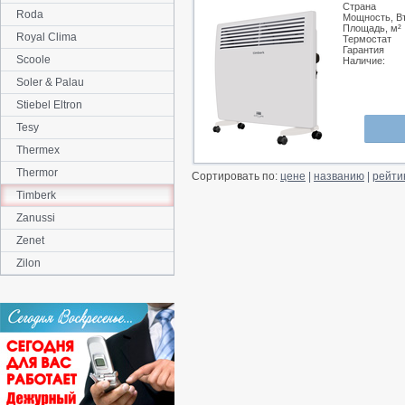
Страна
Roda
Мощность, В
Площадь, м²
Royal Clima
Термостат
Гарантия
Scoole
Наличие:
Soler & Palau
Stiebel Eltron
Tesy
Thermex
Thermor
Сортировать по:
цене
|
названию
|
рейти
Timberk
Zanussi
Zenet
Zilon