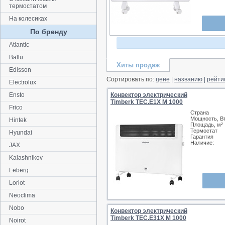
термостатом
На колесиках
По бренду
Atlantic
Ballu
Хиты продаж
Edisson
Сортировать по:
цене
|
названию
|
рейти
Electrolux
Ensto
Конвектор электрический
Timberk TEC.E1X M 1000
Frico
Страна
Мощность, В
Hintek
Площадь, м²
Термостат
Hyundai
Гарантия
Наличие:
JAX
Kalashnikov
Leberg
Loriot
Neoclima
Nobo
Конвектор электрический
Timberk TEC.E31X M 1000
Noirot