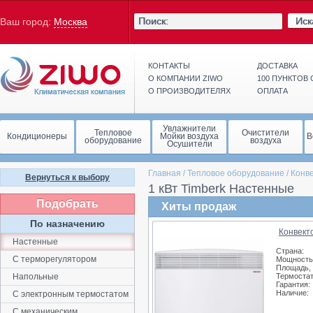
Иск
Ваш город:
Москва
КОНТАКТЫ
ДОСТАВКА
О КОМПАНИИ ZIWO
100 ПУНКТОВ
О ПРОИЗВОДИТЕЛЯХ
ОПЛАТА
Увлажнители
Тепловое
Очистители
Кондиционеры
Мойки воздуха
В
оборудование
воздуха
Осушители
Главная
/
Тепловое оборудование
/
Конв
Вернуться к выбору
1 кВт Timberk Настенные
Подобрать
Хиты продаж
По назначению
Конвекто
Настенные
Страна:
С терморегулятором
Мощность,
Площадь, 
Напольные
Термостат
Гарантия:
Наличие:
С электронным термостатом
С механическим