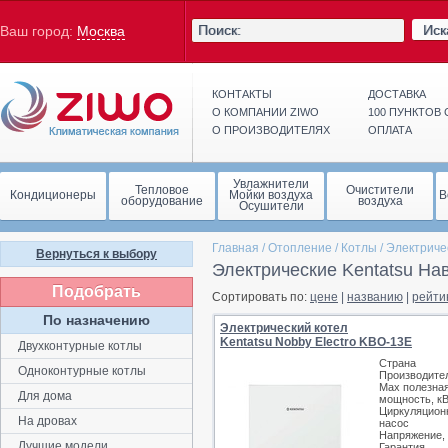
Иск
Ваш город:
Москва
КОНТАКТЫ
ДОСТАВКА
О КОМПАНИИ ZIWO
100 ПУНКТОВ
О ПРОИЗВОДИТЕЛЯХ
ОПЛАТА
Увлажнители
Тепловое
Очистители
Кондиционеры
Мойки воздуха
В
оборудование
воздуха
Осушители
Главная
/
Отопление
/
Котлы
/
Электриче
Вернуться к выбору
Электрические Kentatsu На
Подобрать
Сортировать по:
цене
|
названию
|
рейти
По назначению
Электрический котел
Kentatsu Nobby Electro KBO-13E
Двухконтурные котлы
Страна
Одноконтурные котлы
Производите
Max полезна
Для дома
мощность, к
Циркуляцион
На дровах
насос
Напряжение,
Лучшие модели
Гарантия