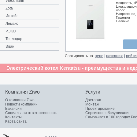
Viessmann
мощность, к
Циркуляцион
Zota
насос
Напряжение,
Интойс
Гарантия
Наличие:
Лемакс
РЭКО
Теплодар
Эван
Сортировать по:
цене
|
названию
|
рейти
Электрический котел Kentatsu - преимущества и нед
Компания Ziwo
Услуги
О компании Ziwo
Доставка
Новости компании
Монтаж
Вакансии
Проектирование
Социальная ответственность
Сервисное обслуживание
Контакты
Самовывоз в 100 городах Ро
Карта сайта