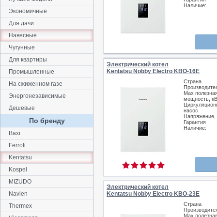
Наличие:
Экономичные
Для дачи
Навесные
Чугунные
Для квартиры
Электрический котел
Kentatsu Nobby Electro KBO-16E
Промышленные
Страна
На сжиженном газе
Производите
Max полезна
Энергонезависимые
мощность, к
Циркуляцион
Дешевые
насос
Напряжение,
По бренду
Гарантия
Наличие:
Baxi
Ferroli
Kentatsu
Kospel
MIZUDO
Электрический котел
Navien
Kentatsu Nobby Electro KBO-23E
Страна
Thermex
Производите
Max полезна