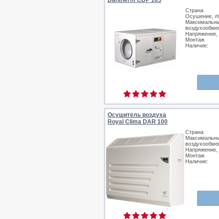
Dantherm CDP 165
Страна
Осушение, л\
Максимальн
воздухообмен
Напряжение,
Монтаж
Наличие:
Осушитель воздуха
Royal Clima DAR 100
Страна
Максимальн
воздухообмен
Напряжение,
Монтаж
Наличие: