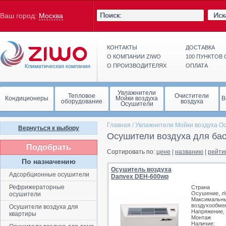
Иск
Ваш город:
Москва
КОНТАКТЫ
ДОСТАВКА
О КОМПАНИИ ZIWO
100 ПУНКТОВ
О ПРОИЗВОДИТЕЛЯХ
ОПЛАТА
Увлажнители
Тепловое
Очистители
Кондиционеры
Мойки воздуха
В
оборудование
воздуха
Осушители
Главная
/
Увлажнители Мойки воздуха О
Вернуться к выбору
Осушители воздуха для ба
Подобрать
Сортировать по:
цене
|
названию
|
рейти
По назначению
Осушитель воздуха
Адсорбционные осушители
Danvex DEH-600wp
Рефрижераторные
Страна
Осушение, л\
осушители
Максимальн
воздухообмен
Осушители воздуха для
Напряжение,
квартиры
Монтаж
Наличие: