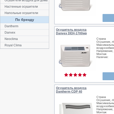
Осушители воздуха для дома
Настенные осушители
Напольные осушители
По бренду
Dantherm
Осушитель воздуха
Danvex
Danvex DEH-1700wp
Neoclima
Страна
Осушение, л\
Максимальн
Royal Clima
воздухообмен
Напряжение,
Монтаж
Наличие:
Осушитель воздуха
Dantherm CDP 40
Страна
Осушение, л\
Максимальн
воздухообмен
Напряжение,
Монтаж