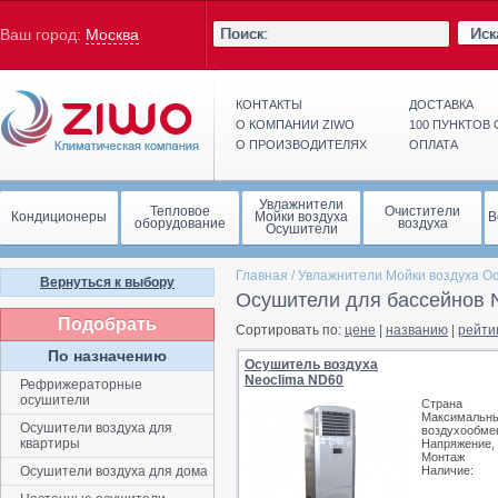
Иск
Ваш город:
Москва
КОНТАКТЫ
ДОСТАВКА
О КОМПАНИИ ZIWO
100 ПУНКТОВ
О ПРОИЗВОДИТЕЛЯХ
ОПЛАТА
Увлажнители
Тепловое
Очистители
Кондиционеры
Мойки воздуха
В
оборудование
воздуха
Осушители
Главная
/
Увлажнители Мойки воздуха О
Вернуться к выбору
Осушители для бассейнов 
Подобрать
Сортировать по:
цене
|
названию
|
рейти
По назначению
Осушитель воздуха
Neoclima ND60
Рефрижераторные
осушители
Страна
Максимальн
Осушители воздуха для
воздухообмен
квартиры
Напряжение,
Монтаж
Осушители воздуха для дома
Наличие: