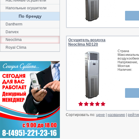
Настенные осушители
Напольные осушители
По бренду
Dantherm
Danvex
Neoclima
Осушитель воздуха
Neoclima ND120
Royal Clima
Страна
Максимальн
воздухообмен
Напряжение,
Монтаж
Наличие:
Сортировать по:
цене
|
названию
|
рейти