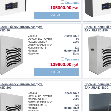
Сравнить
105000.00
руб.
КУПИТЬ
ленный осушитель воздуха
Промышленный о
ASD-90
JAX JHASD-150
Страна
Австралия
Осушение, л\сутки
90
Максимальный
1000
воздухообмен, м³/ч
Напряжение, В
220
Монтаж
Настенный
Наличие:
Есть
Сравнить
139600.00
руб.
КУПИТЬ
ленный осушитель воздуха
Промышленный о
ASD-200
JAX JHAID-480C
Страна
Австралия
Осушение, л\сутки
200
Максимальный
2000
воздухообмен, м³/ч
Напряжение, В
220
Монтаж
Настенный
Наличие:
Есть