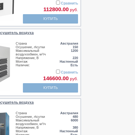
Сравнить
112800.00
руб.
КУПИТЬ
сушитель воздуха
Страна
Австралия
Осушение, л\сутки
150
Максимальный
1200
воздухообмен, м³/ч
Напряжение, В
220
Монтаж
Настенный
Наличие:
Есть
Сравнить
146600.00
руб.
КУПИТЬ
сушитель воздуха
Страна
Австралия
Осушение, л\сутки
480
Максимальный
6000
воздухообмен, м³/ч
Напряжение, В
380
Монтаж
Настенный
Наличие:
Есть