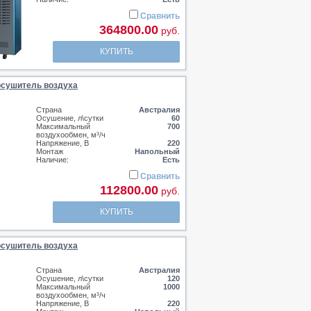
Сравнить
364800.00
руб.
КУПИТЬ
сушитель воздуха
Страна
Австралия
Осушение, л\сутки
60
Максимальный
700
воздухообмен, м³/ч
Напряжение, В
220
Монтаж
Напольный
Наличие:
Есть
Сравнить
112800.00
руб.
КУПИТЬ
сушитель воздуха
Страна
Австралия
Осушение, л\сутки
120
Максимальный
1000
воздухообмен, м³/ч
Напряжение, В
220