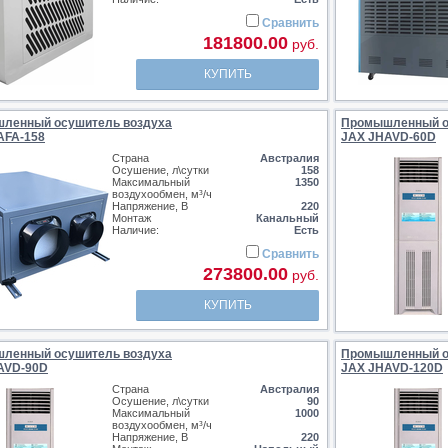
Сравнить
181800.00
руб.
КУПИТЬ
ленный осушитель воздуха
Промышленный о
AFA-158
JAX JHAVD-60D
Страна
Австралия
Осушение, л\сутки
158
Максимальный
1350
воздухообмен, м³/ч
Напряжение, В
220
Монтаж
Канальный
Наличие:
Есть
Сравнить
273800.00
руб.
КУПИТЬ
ленный осушитель воздуха
Промышленный о
AVD-90D
JAX JHAVD-120D
Страна
Австралия
Осушение, л\сутки
90
Максимальный
1000
воздухообмен, м³/ч
Напряжение, В
220