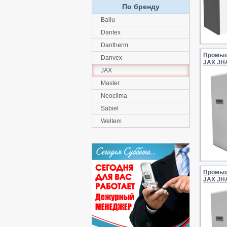
По бренду
Ballu
Dantex
Dantherm
Промыш
Danvex
JAX JH
JAX
Master
Neoclima
Sabiel
Weltem
Промыш
JAX JH