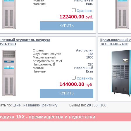
Монтаж
Напольный
Наличие:
Есть
Сравнить
122400.00
руб.
КУПИТЬ
ленный осушитель воздуха
Промышленный о
AVD-158D
JAX JHAID-240C
Страна
Австралия
Осушение, л\сутки
158
Максимальный
1000
воздухообмен, м³/ч
Напряжение, В
220
Монтаж
Напольный
Наличие:
Есть
Сравнить
144000.00
руб.
КУПИТЬ
ать по:
цене
|
названию
|
рейтингу
Вывод по:
20
|
50
|
100
духа JAX - преимущества и недостатки