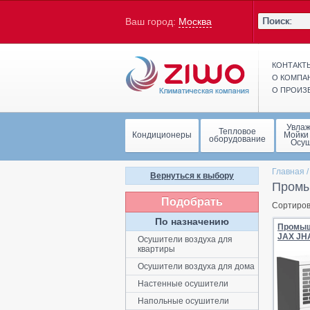
Ваш город:
Москва
КОНТАКТ
О КОМПА
О ПРОИЗ
Увла
Тепловое
Кондиционеры
Мойки
оборудование
Осу
Главная
Вернуться к выбору
Промы
Подобрать
Сортиров
По назначению
Промыш
JAX JH
Осушители воздуха для
квартиры
Осушители воздуха для дома
Настенные осушители
Напольные осушители