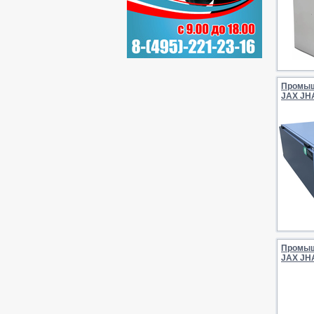
Промыш
JAX JH
Промыш
JAX JH