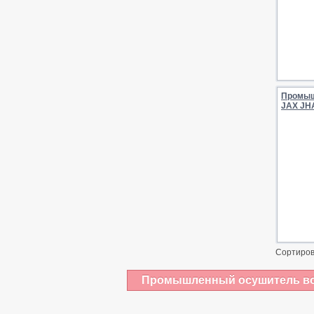
Промыш
JAX JH
Сортиров
Промышленный осушитель воз