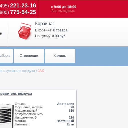
221-23-16
(495)
c 9:00 до 18:00
775-54-25
Без выходных
(800)
Корзина:
В корзине:
0 товара
Е
На сумму:
0.00 руб.
иборы
Отопление
Камины
 осушители воздуха
/
JAX
сушитель воздуха
Страна
Австралия
Осушение, л\сутки
70
Максимальный
610
воздухообмен, м³/ч
Напряжение, В
220
Монтаж
Настенный
Наличие:
Есть