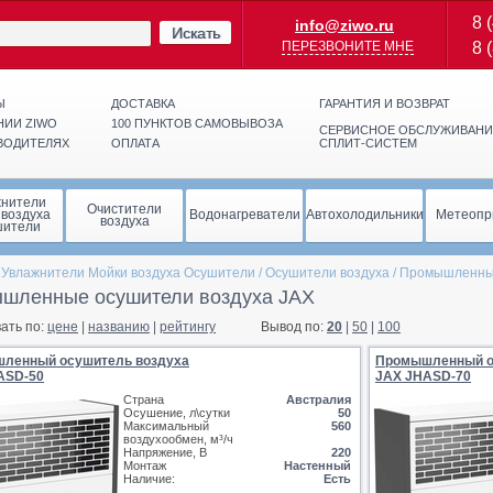
8 
info@ziwo.ru
Искать
ПЕРЕЗВОНИТЕ МНЕ
8 
Ы
ДОСТАВКА
ГАРАНТИЯ И ВОЗВРАТ
НИИ ZIWO
100 ПУНКТОВ САМОВЫВОЗА
СЕРВИСНОЕ ОБСЛУЖИВАНИ
ВОДИТЕЛЯХ
ОПЛАТА
СПЛИТ-СИСТЕМ
жнители
Очистители
 воздуха
Водонагреватели
Автохолодильники
Метеопр
воздуха
шители
/
Увлажнители Мойки воздуха Осушители
/
Осушители воздуха
/
Промышленные
шленные осушители воздуха JAX
ать по:
цене
|
названию
|
рейтингу
Вывод по:
20
|
50
|
100
ленный осушитель воздуха
Промышленный о
ASD-50
JAX JHASD-70
Страна
Австралия
Осушение, л\сутки
50
Максимальный
560
воздухообмен, м³/ч
Напряжение, В
220
Монтаж
Настенный
Наличие:
Есть