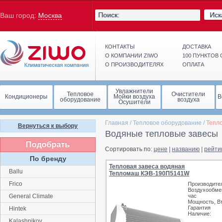
Иск
Ваш город:
Москва
КОНТАКТЫ
ДОСТАВКА
О КОМПАНИИ ZIWO
100 ПУНКТОВ
О ПРОИЗВОДИТЕЛЯХ
ОПЛАТА
Увлажнители
Тепловое
Очистители
Кондиционеры
Мойки воздуха
В
оборудование
воздуха
Осушители
Главная
/
Тепловое оборудование
/
Тепл
Вернуться к выбору
Водяные тепловые завесы
Подобрать
Сортировать по:
цене
|
названию
|
рейти
По бренду
Тепловая завеса водяная
Ballu
Тепломаш КЭВ-190П5141W
Frico
Производите
Воздухообмен
General Climate
час
Мощность, В
Гарантия
Hintek
Наличие:
Kalashnikov