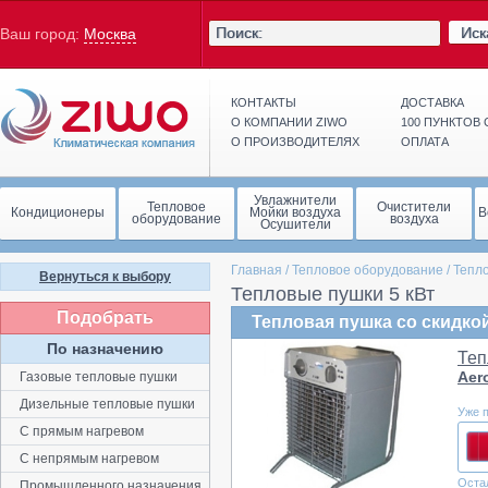
Иск
Ваш город:
Москва
КОНТАКТЫ
ДОСТАВКА
О КОМПАНИИ ZIWO
100 ПУНКТОВ
О ПРОИЗВОДИТЕЛЯХ
ОПЛАТА
Увлажнители
Тепловое
Очистители
Кондиционеры
Мойки воздуха
В
оборудование
воздуха
Осушители
Главная
/
Тепловое оборудование
/
Тепл
Вернуться к выбору
Тепловые пушки 5 кВт
Подобрать
Тепловая пушка со скидкой
По назначению
Теп
Aer
Газовые тепловые пушки
Дизельные тепловые пушки
Уже 
С прямым нагревом
С непрямым нагревом
Оста
Промышленного назначения