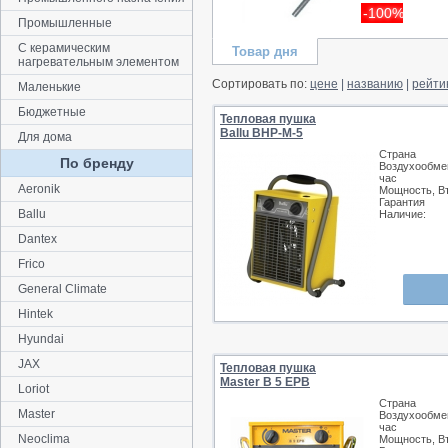
-100%
Промышленные
С керамическим
Товар дня
нагревательным элементом
Сортировать по:
цене
|
названию
|
рейти
Маленькие
Бюджетные
Тепловая пушка
Ballu BHP-M-5
Для дома
Страна
По бренду
Воздухообмен
час
Aeronik
Мощность, В
Гарантия
Ballu
Наличие:
Dantex
Frico
General Climate
Hintek
Hyundai
JAX
Тепловая пушка
Master B 5 EPB
Loriot
Страна
Master
Воздухообмен
час
Neoclima
Мощность, В